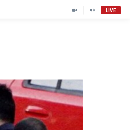
LIVE
El Mundo al Día (Radio)
Audio en vivo
El Mundo al Día
VOA Spanish MC01