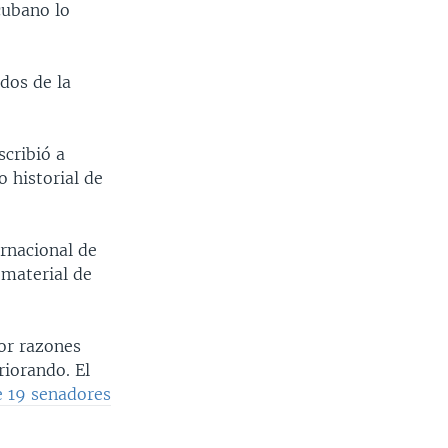
cubano lo
dos de la
scribió a
 historial de
rnacional de
 material de
or razones
riorando. El
e 19 senadores