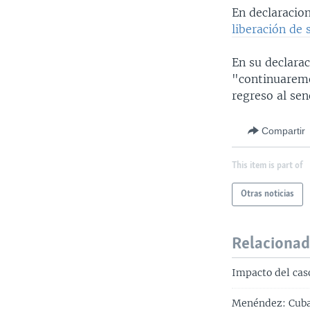
En declaracio
liberación de 
En su declara
"continuaremo
regreso al sen
Compartir
This item is part of
Otras noticias
Relaciona
Impacto del cas
Menéndez: Cuba,