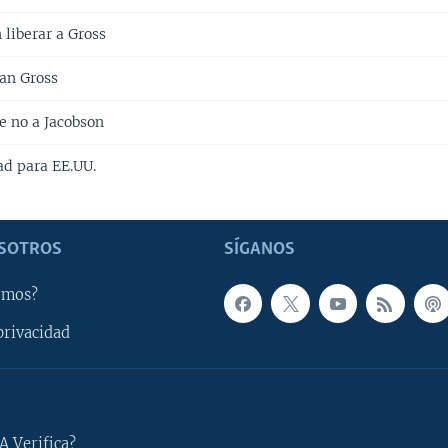
 liberar a Gross
lan Gross
e no a Jacobson
ad para EE.UU.
SOTROS
SÍGANOS
omos?
privacidad
A Verifica?