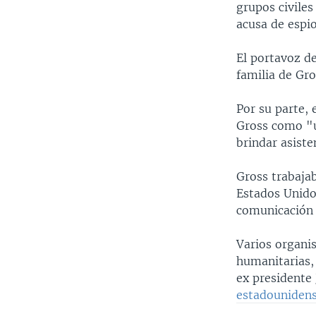
grupos civile
acusa de espio
El portavoz d
familia de Gr
Por su parte,
Gross como "u
brindar asist
Gross trabaja
Estados Unidos
comunicación 
Varios organi
humanitarias, 
ex presidente
estadouniden