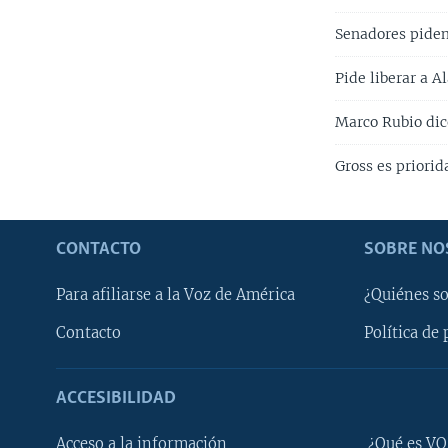
Senadores piden
Pide liberar a A
Marco Rubio dic
Gross es priorid
CONTACTO
SOBRE NO
Para afiliarse a la Voz de América
¿Quiénes s
Contacto
Política de 
ACCESIBILIDAD
Learning English
Acceso a la información
¿Qué es VO