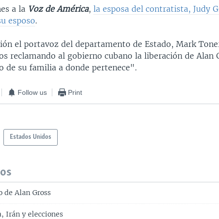
nes a la
Voz de América
,
la esposa del contratista, Judy G
su esposo
.
ción el portavoz del departamento de Estado, Mark Toner
s reclamando al gobierno cubano la liberación de Alan 
o de su familia a donde pertenece".
Follow us
Print
Estados Unidos
dos
o de Alan Gross
 Irán y elecciones