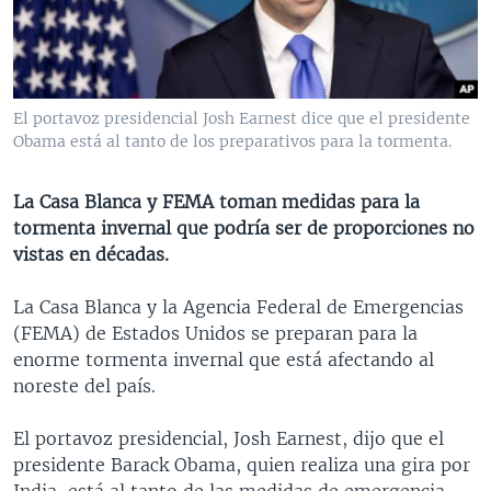
MULTIMEDIA
VENEZUELA
NICARAGUA
ECONOMÍA
PROGRAMAS TV
BRASIL
ENTRETENIMIENTO Y CULTURA
VIDEOS
RADIO
TECNOLOGÍA
FOTOGRAFÍA
EL MUNDO AL DÍA
El portavoz presidencial Josh Earnest dice que el presidente
DIRECT
DEPORTES
AUDIOS
FORO INTERAMERICANO
AVANCE INFORMATIVO
Obama está al tanto de los preparativos para la tormenta.
DOCUMENTALES DE LA VOA
CIENCIA Y SALUD
VISIÓN 360
AUDIONOTICIAS
La Casa Blanca y FEMA toman medidas para la
LAS CLAVES
BUENOS DÍAS AMÉRICA
tormenta invernal que podría ser de proporciones no
Learning English
vistas en décadas.
PANORAMA
ESTADOS UNIDOS AL DÍA
SÍGANOS
EL MUNDO AL DÍA [RADIO]
La Casa Blanca y la Agencia Federal de Emergencias
(FEMA) de Estados Unidos se preparan para la
FORO [RADIO]
enorme tormenta invernal que está afectando al
DEPORTIVO INTERNACIONAL
noreste del país.
Idiomas
NOTA ECONÓMICA
El portavoz presidencial, Josh Earnest, dijo que el
ENTRETENIMIENTO
presidente Barack Obama, quien realiza una gira por
India, está al tanto de las medidas de emergencia