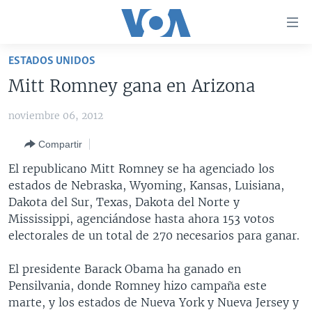
Enlaces
para
accesibilidad
ESTADOS UNIDOS
Salte
AMÉRICA DEL NORTE
Mitt Romney gana en Arizona
al
ELECCIONES EEUU 2024
EEUU
contenido
noviembre 06, 2012
principal
VOA VERIFICA
MÉXICO
ELECCIONES EEUU
Salte
Compartir
AMÉRICA LATINA
HAITÍ
VOTO DIVIDIDO
VOA VERIFICA UCRANIA/RUSIA
al
El republicano Mitt Romney se ha agenciado los
navegador
CHINA EN AMÉRICA LATINA
VOA VERIFICA INMIGRACIÓN
ARGENTINA
estados de Nebraska, Wyoming, Kansas, Luisiana,
principal
CENTROAMÉRICA
VOA VERIFICA AMÉRICA LATINA
BOLIVIA
Dakota del Sur, Texas, Dakota del Norte y
Salte
Mississippi, agenciándose hasta ahora 153 votos
a
OTRAS SECCIONES
COLOMBIA
COSTA RICA
electorales de un total de 270 necesarios para ganar.
búsqueda
ESPECIALES DE LA VOA
CHILE
EL SALVADOR
INMIGRACIÓN
El presidente Barack Obama ha ganado en
LIBERTAD DE PRENSA
PERÚ
GUATEMALA
LIBERTAD DE PRENSA
Pensilvania, donde Romney hizo campaña este
UCRANIA
ECUADOR
HONDURAS
MUNDO
marte, y los estados de Nueva York y Nueva Jersey y