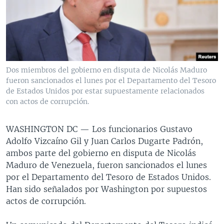
MULTIMEDIA
VENEZUELA
NICARAGUA
ECONOMÍA
PROGRAMAS TV
BRASIL
ENTRETENIMIENTO Y CULTURA
VIDEOS
RADIO
TECNOLOGÍA
FOTOGRAFÍA
EL MUNDO AL DÍA
DIRECT
DEPORTES
AUDIOS
FORO INTERAMERICANO
AVANCE INFORMATIVO
Dos miembros del gobierno en disputa de Nicolás Maduro
fueron sancionados el lunes por el Departamento del Tesoro
DOCUMENTALES DE LA VOA
CIENCIA Y SALUD
VISIÓN 360
AUDIONOTICIAS
de Estados Unidos por estar supuestamente relacionados
LAS CLAVES
BUENOS DÍAS AMÉRICA
con actos de corrupción.
Learning English
PANORAMA
ESTADOS UNIDOS AL DÍA
WASHINGTON DC —
Los funcionarios Gustavo
SÍGANOS
EL MUNDO AL DÍA [RADIO]
Adolfo Vizcaíno Gil y Juan Carlos Dugarte Padrón,
ambos parte del gobierno en disputa de Nicolás
FORO [RADIO]
Maduro de Venezuela, fueron sancionados el lunes
DEPORTIVO INTERNACIONAL
por el Departamento del Tesoro de Estados Unidos.
Idiomas
Han sido señalados por Washington por supuestos
NOTA ECONÓMICA
actos de corrupción.
ENTRETENIMIENTO