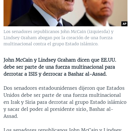
MULTIMEDIA
VENEZUELA
NICARAGUA
ECONOMÍA
PROGRAMAS TV
BRASIL
ENTRETENIMIENTO Y CULTURA
VIDEOS
RADIO
TECNOLOGÍA
FOTOGRAFÍA
EL MUNDO AL DÍA
Los senadores republicanos John McCain (izquierda) y
DIRECT
DEPORTES
AUDIOS
FORO INTERAMERICANO
AVANCE INFORMATIVO
Lindsey Graham abogan por la creación de una fuerza
multinacional contra el grupo Estado islámico.
DOCUMENTALES DE LA VOA
CIENCIA Y SALUD
VISIÓN 360
AUDIONOTICIAS
LAS CLAVES
BUENOS DÍAS AMÉRICA
John McCain y Lindsey Graham dicen que EE.UU.
Learning English
debe ser parte de una fuerza multinacional para
PANORAMA
ESTADOS UNIDOS AL DÍA
derrotar a ISIS y derrocar a Bashar al-Assad.
SÍGANOS
EL MUNDO AL DÍA [RADIO]
Dos senadores estadounidenses dijeron que Estados
FORO [RADIO]
Unidos debe ser parte de una fuerza multinacional
DEPORTIVO INTERNACIONAL
en Irak y Siria para derrotar al grupo Estado islámico
Idiomas
y sacar del poder al presidente sirio, Bashar al-
NOTA ECONÓMICA
Assad.
ENTRETENIMIENTO
Los senadores republicanos John McCain y Lindsey