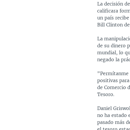
La decisión d
calificara fo
un país recib
Bill Clinton 
La manipulaci
de su dinero 
mundial, lo q
negado la prác
"Permítanme d
positivas para
de Comercio d
Tesoro.
Daniel Griswol
no ha estado e
pasado más de
el tesoro est