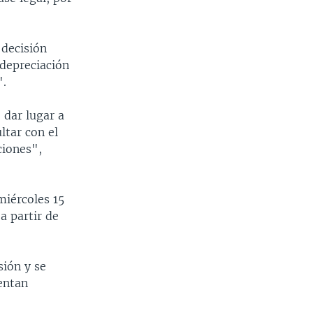
 decisión
depreciación
".
 dar lugar a
ltar con el
ciones",
miércoles 15
a partir de
ión y se
entan