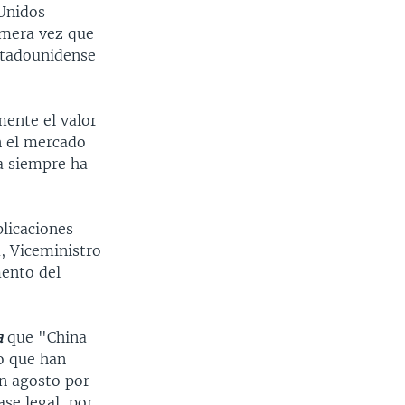
 Unidos
imera vez que
estadounidense
mente el valor
n el mercado
a siempre ha
licaciones
u, Viceministro
mento del
a
que "China
lo que han
n agosto por
se legal, por