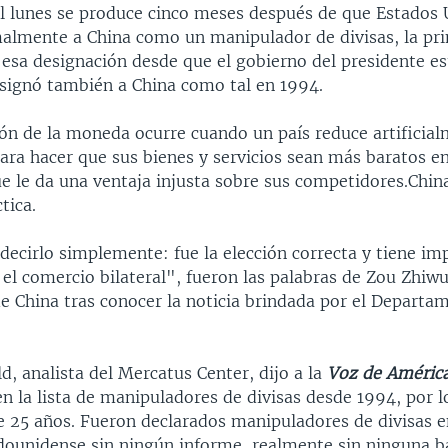
el lunes se produce cinco meses después de que Estados
rmalmente a China como un manipulador de divisas, la pr
e esa designación desde que el gobierno del presidente 
designó también a China como tal en 1994.
ón de la moneda ocurre cuando un país reduce artificial
para hacer que sus bienes y servicios sean más baratos e
ue le da una ventaja injusta sobre sus competidores.Chin
tica.
ecirlo simplemente: fue la elección correcta y tiene imp
 el comercio bilateral", fueron las palabras de Zou Zhiw
e China tras conocer la noticia brindada por el Departa
d, analista del Mercatus Center, dijo a la
Voz de Améric
n la lista de manipuladores de divisas desde 1994, por 
 25 años. Fueron declarados manipuladores de divisas e
adounidense sin ningún informe, realmente sin ninguna ba