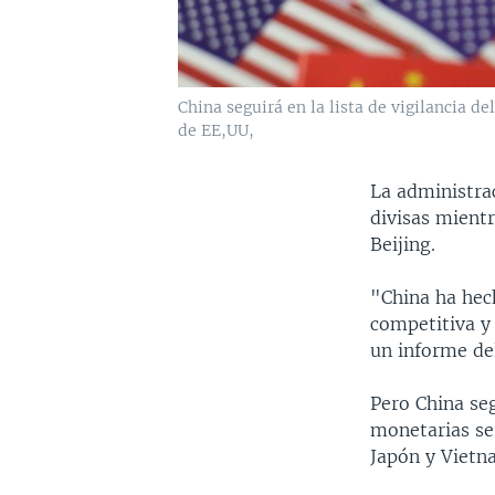
China seguirá en la lista de vigilancia 
de EE,UU,
La administra
divisas mient
Beijing.
"China ha hec
competitiva y 
un informe de
Pero China seg
monetarias ser
Japón y Vietn