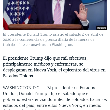
MULTIMEDIA
VENEZUELA
NICARAGUA
ECONOMÍA
PROGRAMAS TV
BRASIL
ENTRETENIMIENTO Y CULTURA
VIDEOS
RADIO
TECNOLOGÍA
FOTOGRAFÍA
EL MUNDO AL DÍA
DIRECT
DEPORTES
AUDIOS
FORO INTERAMERICANO
AVANCE INFORMATIVO
El presidente Donald Trump asistió el sábado 4 de abril de
2020 a la conferencia de prensa diaria de la fuerza de
DOCUMENTALES DE LA VOA
CIENCIA Y SALUD
VISIÓN 360
AUDIONOTICIAS
trabajo sobre coronavirus en Washington.
LAS CLAVES
BUENOS DÍAS AMÉRICA
Learning English
PANORAMA
ESTADOS UNIDOS AL DÍA
El presidente Trump dijo que mil efectivos,
principalmente médicos y enfermeras, se
SÍGANOS
EL MUNDO AL DÍA [RADIO]
desplegaran en Nueva York, el epicentro del virus en
FORO [RADIO]
Estados Unidos.
DEPORTIVO INTERNACIONAL
WASHINGTON D.C. —
El presidente de Estados
Idiomas
NOTA ECONÓMICA
Unidos, Donald Trump, dijo el sábado que el
gobierno estará enviando miles de soldados hacia los
ENTRETENIMIENTO
estados del país, entre ellos Nueva York, en medio