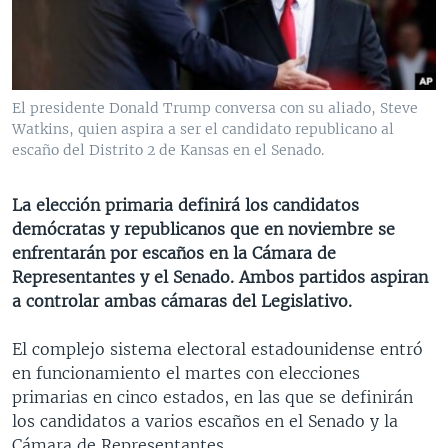
MULTIMEDIA
VENEZUELA
NICARAGUA
ECONOMÍA
PROGRAMAS TV
BRASIL
ENTRETENIMIENTO Y CULTURA
VIDEOS
RADIO
TECNOLOGÍA
FOTOGRAFÍA
EL MUNDO AL DÍA
El presidente Donald Trump conversa con su aliado, Steve
DIRECT
DEPORTES
AUDIOS
FORO INTERAMERICANO
AVANCE INFORMATIVO
Watkins, quien aspira a ser el candidato republicano al
escaño del Distrito 2 de Kansas en el Senado.
DOCUMENTALES DE LA VOA
CIENCIA Y SALUD
VISIÓN 360
AUDIONOTICIAS
LAS CLAVES
BUENOS DÍAS AMÉRICA
La elección primaria definirá los candidatos
Learning English
demócratas y republicanos que en noviembre se
PANORAMA
ESTADOS UNIDOS AL DÍA
enfrentarán por escaños en la Cámara de
SÍGANOS
EL MUNDO AL DÍA [RADIO]
Representantes y el Senado. Ambos partidos aspiran
a controlar ambas cámaras del Legislativo.
FORO [RADIO]
DEPORTIVO INTERNACIONAL
El complejo sistema electoral estadounidense entró
Idiomas
en funcionamiento el martes con elecciones
NOTA ECONÓMICA
primarias en cinco estados, en las que se definirán
ENTRETENIMIENTO
los candidatos a varios escaños en el Senado y la
Cámara de Representantes.