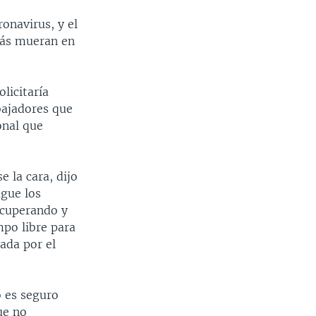
onavirus, y el
más mueran en
licitaría
bajadores que
onal que
 la cara, dijo
ague los
ecuperando y
mpo libre para
ada por el
o es seguro
ue no