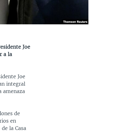
residente Joe
 a la
sidente Joe
an integral
la amenaza
lones de
rios en
 de la Casa