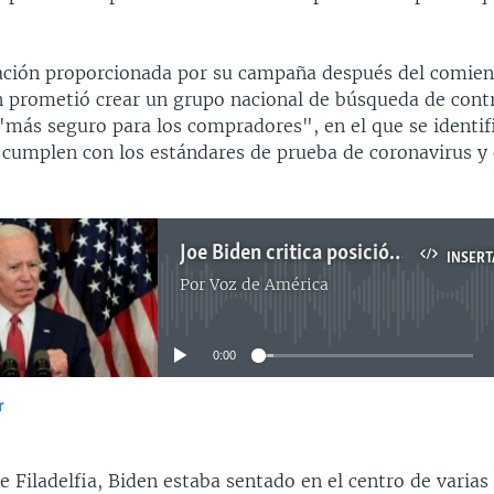
ación proporcionada por su campaña después del comien
 prometió crear un grupo nacional de búsqueda de contr
más seguro para los compradores", en el que se identifi
cumplen con los estándares de prueba de coronavirus y 
Joe Biden critica posición del presidente Trump ante disturbios
INSERT
Por
Voz de América
No media source currently available
0:00
r
INSERTAR
e Filadelfia, Biden estaba sentado en el centro de varias