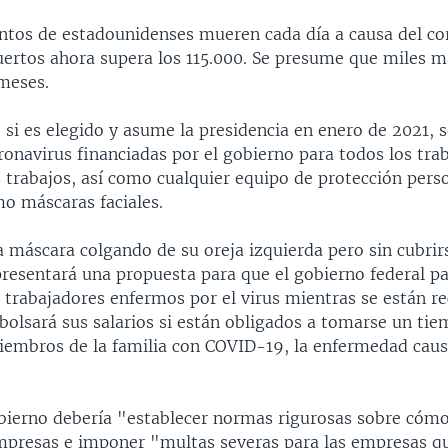
ntos de estadounidenses mueren cada día a causa del cor
rtos ahora supera los 115.000. Se presume que miles 
meses.
 si es elegido y asume la presidencia en enero de 2021, so
ronavirus financiadas por el gobierno para todos los tra
s trabajos, así como cualquier equipo de protección pers
mo máscaras faciales.
 máscara colgando de su oreja izquierda pero sin cubrirse
resentará una propuesta para que el gobierno federal p
s trabajadores enfermos por el virus mientras se están r
olsará sus salarios si están obligados a tomarse un tie
miembros de la familia con COVID-19, la enfermedad caus
obierno debería "establecer normas rigurosas sobre cóm
empresas e imponer "multas severas para las empresas q