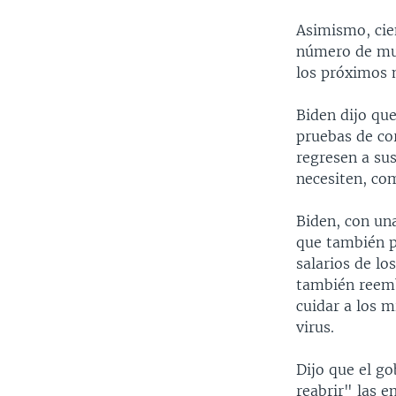
Asimismo, cie
número de mue
los próximos 
Biden dijo que
pruebas de co
regresen a su
necesiten, co
Biden, con una
que también p
salarios de lo
también reemb
cuidar a los 
virus.
Dijo que el g
reabrir" las 