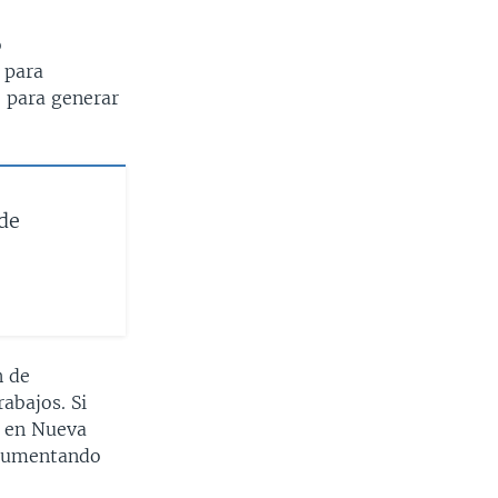
o
 para
 para generar
de
n de
abajos. Si
o en Nueva
n aumentando