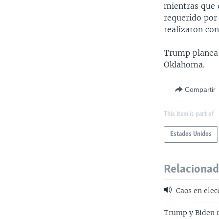
mientras que 
requerido por 
realizaron con
Trump planea 
Oklahoma.
Compartir
This item is part of
Estados Unidos
Relaciona
Caos en elec
Trump y Biden r