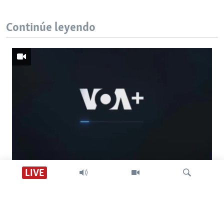
Continúe leyendo
Descarga VOA +
LIVE
Visión 360
Búsqueda