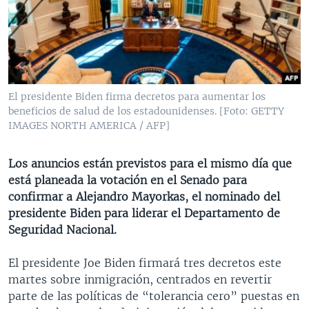
MULTIMEDIA
VENEZUELA
NICARAGUA
ECONOMÍA
PROGRAMAS TV
BRASIL
ENTRETENIMIENTO Y CULTURA
VIDEOS
RADIO
TECNOLOGÍA
FOTOGRAFÍA
EL MUNDO AL DÍA
DIRECT
DEPORTES
AUDIOS
FORO INTERAMERICANO
AVANCE INFORMATIVO
El presidente Biden firma decretos para aumentar los
beneficios de salud de los estadounidenses. [Foto: GETTY
DOCUMENTALES DE LA VOA
CIENCIA Y SALUD
VISIÓN 360
AUDIONOTICIAS
IMAGES NORTH AMERICA / AFP]
LAS CLAVES
BUENOS DÍAS AMÉRICA
Learning English
PANORAMA
ESTADOS UNIDOS AL DÍA
Los anuncios están previstos para el mismo día que
está planeada la votación en el Senado para
SÍGANOS
EL MUNDO AL DÍA [RADIO]
confirmar a Alejandro Mayorkas, el nominado del
FORO [RADIO]
presidente Biden para liderar el Departamento de
Seguridad Nacional.
DEPORTIVO INTERNACIONAL
Idiomas
NOTA ECONÓMICA
El presidente Joe Biden firmará tres decretos este
martes sobre inmigración, centrados en revertir
ENTRETENIMIENTO
parte de las políticas de “tolerancia cero” puestas en