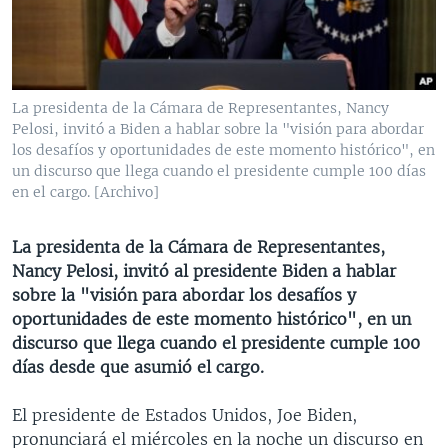
MULTIMEDIA
VENEZUELA
NICARAGUA
ECONOMÍA
PROGRAMAS TV
BRASIL
ENTRETENIMIENTO Y CULTURA
VIDEOS
RADIO
TECNOLOGÍA
FOTOGRAFÍA
EL MUNDO AL DÍA
La presidenta de la Cámara de Representantes, Nancy
DIRECT
DEPORTES
AUDIOS
FORO INTERAMERICANO
AVANCE INFORMATIVO
Pelosi, invitó a Biden a hablar sobre la "visión para abordar
los desafíos y oportunidades de este momento histórico", en
DOCUMENTALES DE LA VOA
CIENCIA Y SALUD
VISIÓN 360
AUDIONOTICIAS
un discurso que llega cuando el presidente cumple 100 días
en el cargo. [Archivo]
LAS CLAVES
BUENOS DÍAS AMÉRICA
Learning English
PANORAMA
ESTADOS UNIDOS AL DÍA
La presidenta de la Cámara de Representantes,
SÍGANOS
Nancy Pelosi, invitó al presidente Biden a hablar
EL MUNDO AL DÍA [RADIO]
sobre la "visión para abordar los desafíos y
FORO [RADIO]
oportunidades de este momento histórico", en un
discurso que llega cuando el presidente cumple 100
DEPORTIVO INTERNACIONAL
Idiomas
días desde que asumió el cargo.
NOTA ECONÓMICA
El presidente de Estados Unidos, Joe Biden,
ENTRETENIMIENTO
pronunciará el miércoles en la noche un discurso en