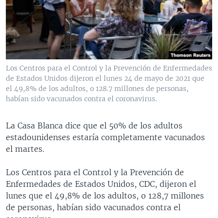
MULTIMEDIA
VENEZUELA
NICARAGUA
ECONOMÍA
PROGRAMAS TV
BRASIL
ENTRETENIMIENTO Y CULTURA
VIDEOS
RADIO
TECNOLOGÍA
FOTOGRAFÍA
EL MUNDO AL DÍA
DIRECT
DEPORTES
AUDIOS
FORO INTERAMERICANO
AVANCE INFORMATIVO
Los Centros para el Control y la Prevención de Enfermedades
de Estados Unidos dijeron el lunes 24 de mayo de 2021 que
DOCUMENTALES DE LA VOA
CIENCIA Y SALUD
VISIÓN 360
AUDIONOTICIAS
el 49,8% de los adultos, o 128.7 millones de personas,
LAS CLAVES
BUENOS DÍAS AMÉRICA
habían sido vacunados contra el coronavirus.
Learning English
PANORAMA
ESTADOS UNIDOS AL DÍA
La Casa Blanca dice que el 50% de los adultos
SÍGANOS
EL MUNDO AL DÍA [RADIO]
estadounidenses estaría completamente vacunados
el martes.
FORO [RADIO]
DEPORTIVO INTERNACIONAL
Los Centros para el Control y la Prevención de
Idiomas
Enfermedades de Estados Unidos, CDC, dijeron el
NOTA ECONÓMICA
lunes que el 49,8% de los adultos, o 128,7 millones
ENTRETENIMIENTO
de personas, habían sido vacunados contra el