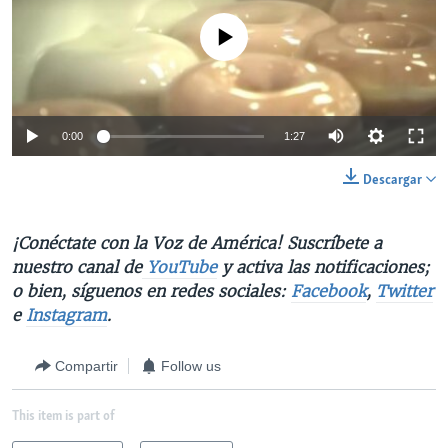
No media source currently available
0:00
1:27
Descargar
¡Conéctate con la Voz de América! Suscríbete a
nuestro canal de
YouTube
y activa las notificaciones;
o bien, síguenos en redes sociales:
Facebook
,
Twitter
e
Instagram
.
Compartir
Follow us
This item is part of