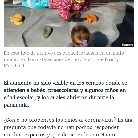
MULTIMEDIA
VENEZUELA
NICARAGUA
ECONOMÍA
PROGRAMAS TV
BRASIL
ENTRETENIMIENTO Y CULTURA
VIDEOS
RADIO
TECNOLOGÍA
FOTOGRAFÍA
EL MUNDO AL DÍA
DIRECT
DEPORTES
AUDIOS
FORO INTERAMERICANO
AVANCE INFORMATIVO
DOCUMENTALES DE LA VOA
CIENCIA Y SALUD
VISIÓN 360
AUDIONOTICIAS
En esta foto de archivo dos pequeñas juegan en un patio
infantil en las instalaciones de Head Start. Frederick,
LAS CLAVES
BUENOS DÍAS AMÉRICA
Maryland.
Learning English
PANORAMA
ESTADOS UNIDOS AL DÍA
El aumento ha sido visible en los centros donde se
SÍGANOS
EL MUNDO AL DÍA [RADIO]
atienden a bebés, preescolares y algunos niños en
FORO [RADIO]
edad escolar, y los cuales abrieron durante la
pandemia.
DEPORTIVO INTERNACIONAL
Idiomas
NOTA ECONÓMICA
¿Son o no propensos los niños al coronavirus? Es una
pregunta que todavía no han podido responder
ENTRETENIMIENTO
muchos expertos y que de acuerdo con Naomi