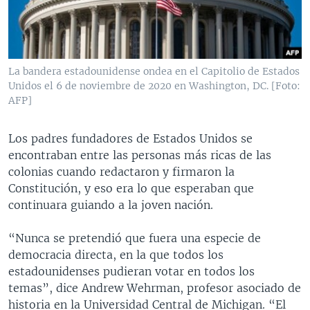
MULTIMEDIA
VENEZUELA
NICARAGUA
ECONOMÍA
PROGRAMAS TV
BRASIL
ENTRETENIMIENTO Y CULTURA
VIDEOS
RADIO
TECNOLOGÍA
FOTOGRAFÍA
EL MUNDO AL DÍA
La bandera estadounidense ondea en el Capitolio de Estados
Unidos el 6 de noviembre de 2020 en Washington, DC. [Foto:
DIRECT
DEPORTES
AUDIOS
FORO INTERAMERICANO
AVANCE INFORMATIVO
AFP]
DOCUMENTALES DE LA VOA
CIENCIA Y SALUD
VISIÓN 360
AUDIONOTICIAS
LAS CLAVES
BUENOS DÍAS AMÉRICA
Los padres fundadores de Estados Unidos se
Learning English
encontraban entre las personas más ricas de las
PANORAMA
ESTADOS UNIDOS AL DÍA
colonias cuando redactaron y firmaron la
SÍGANOS
EL MUNDO AL DÍA [RADIO]
Constitución, y eso era lo que esperaban que
continuara guiando a la joven nación.
FORO [RADIO]
DEPORTIVO INTERNACIONAL
“Nunca se pretendió que fuera una especie de
Idiomas
democracia directa, en la que todos los
NOTA ECONÓMICA
estadounidenses pudieran votar en todos los
ENTRETENIMIENTO
temas”, dice Andrew Wehrman, profesor asociado de
historia en la Universidad Central de Michigan. “El