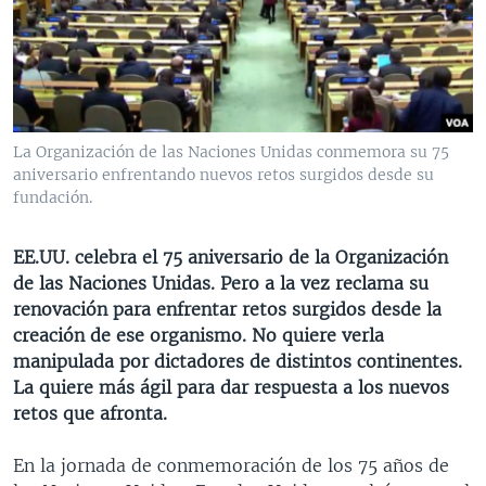
MULTIMEDIA
VENEZUELA
NICARAGUA
ECONOMÍA
PROGRAMAS TV
BRASIL
ENTRETENIMIENTO Y CULTURA
VIDEOS
RADIO
TECNOLOGÍA
FOTOGRAFÍA
EL MUNDO AL DÍA
DIRECT
DEPORTES
AUDIOS
FORO INTERAMERICANO
AVANCE INFORMATIVO
La Organización de las Naciones Unidas conmemora su 75
aniversario enfrentando nuevos retos surgidos desde su
DOCUMENTALES DE LA VOA
CIENCIA Y SALUD
VISIÓN 360
AUDIONOTICIAS
fundación.
LAS CLAVES
BUENOS DÍAS AMÉRICA
Learning English
PANORAMA
ESTADOS UNIDOS AL DÍA
EE.UU. celebra el 75 aniversario de la Organización
de las Naciones Unidas. Pero a la vez reclama su
SÍGANOS
EL MUNDO AL DÍA [RADIO]
renovación para enfrentar retos surgidos desde la
FORO [RADIO]
creación de ese organismo. No quiere verla
manipulada por dictadores de distintos continentes.
DEPORTIVO INTERNACIONAL
La quiere más ágil para dar respuesta a los nuevos
Idiomas
NOTA ECONÓMICA
retos que afronta.
ENTRETENIMIENTO
En la jornada de conmemoración de los 75 años de