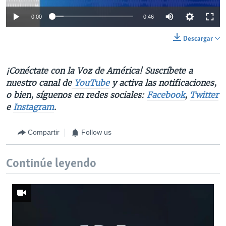
0:00
0:46
Descargar
¡Conéctate con la Voz de América! Suscríbete a
nuestro canal de
YouTube
y activa las notificaciones,
o bien, síguenos en redes sociales:
Facebook
,
Twitter
e
Instagram
.
Compartir
Follow us
Continúe leyendo