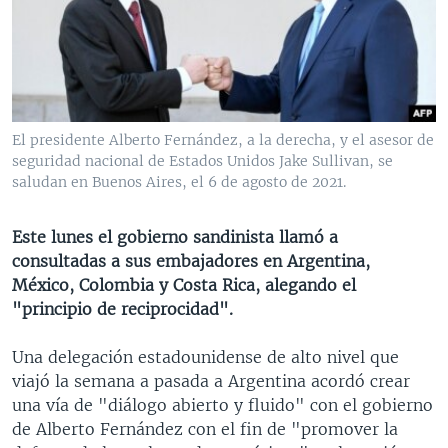
MULTIMEDIA
VENEZUELA
NICARAGUA
ECONOMÍA
PROGRAMAS TV
BRASIL
ENTRETENIMIENTO Y CULTURA
VIDEOS
RADIO
TECNOLOGÍA
FOTOGRAFÍA
EL MUNDO AL DÍA
DIRECT
DEPORTES
AUDIOS
FORO INTERAMERICANO
AVANCE INFORMATIVO
El presidente Alberto Fernández, a la derecha, y el asesor de
seguridad nacional de Estados Unidos Jake Sullivan, se
DOCUMENTALES DE LA VOA
CIENCIA Y SALUD
VISIÓN 360
AUDIONOTICIAS
saludan en Buenos Aires, el 6 de agosto de 2021.
LAS CLAVES
BUENOS DÍAS AMÉRICA
Learning English
PANORAMA
ESTADOS UNIDOS AL DÍA
Este lunes el gobierno sandinista llamó a
consultadas a sus embajadores en Argentina,
SÍGANOS
EL MUNDO AL DÍA [RADIO]
México, Colombia y Costa Rica, alegando el
FORO [RADIO]
"principio de reciprocidad".
DEPORTIVO INTERNACIONAL
Una delegación estadounidense de alto nivel que
Idiomas
NOTA ECONÓMICA
viajó la semana a pasada a Argentina acordó crear
una vía de "diálogo abierto y fluido" con el gobierno
ENTRETENIMIENTO
de Alberto Fernández con el fin de "promover la