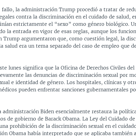
 fallo, la administración Trump procedió a tratar de redu
egales contra la discriminación en el cuidado de salud, 
finían estrictamente el “sexo” como género biológico. Un
o la entrada en vigor de esas reglas, aunque los funcion
n Trump argumentaron que, como cuestión legal, la disc
la salud era un tema separado del caso de empleo que de
ste lunes significa que la Oficina de Derechos Civiles de
uevamente las denuncias de discriminación sexual por m
xual e identidad de género. Los hospitales, clínicas y otr
édicos pueden enfrentar sanciones gubernamentales por
a administración Biden esencialmente restaura la polític
ños de gobierno de Barack Obama. La Ley del Cuidado de
 una prohibición de la discriminación sexual en el cuidado
ción Obama había interpretado que se aplicaba también a