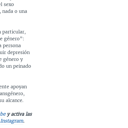
l sexo
, nada o una
 particular,
de género”:
a persona
luir depresión
e género y
do un peinado
mente apoyan
ransgénero,
su alcance.
be
y activa las
e
Instagram
.