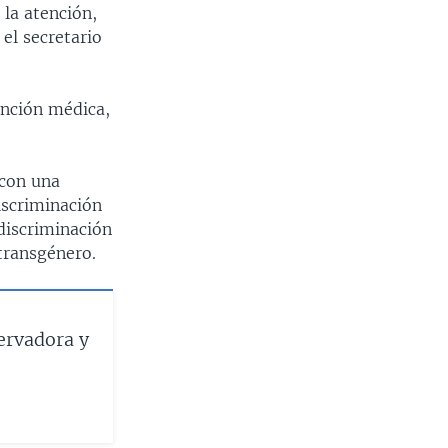
 la atención,
el secretario
ención médica,
 con una
iscriminación
 discriminación
transgénero.
ervadora y