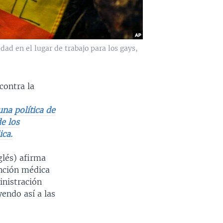
dad en el lugar de trabajo para los gays,
contra la
una política de
e los
ica.
glés) afirma
ención médica
inistración
endo así a las