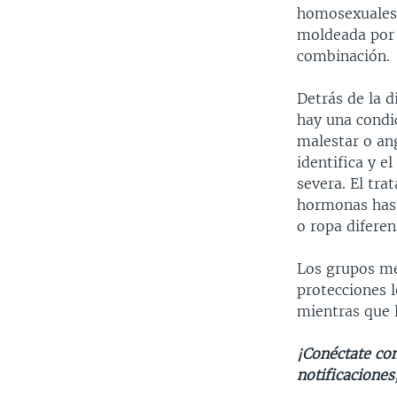
homosexuales 
moldeada por 
combinación.
Detrás de la d
hay una condi
malestar o an
identifica y e
severa. El tra
hormonas hast
o ropa diferen
Los grupos mé
protecciones 
mientras que l
¡Conéctate con
notificaciones