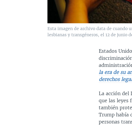
Esta imagen de archivo data de cuando una
lesbianas y transgéneros, el 12 de junio de
Estados Unido
discriminación
administració
la era de su a
derechos legal
La acción del
que las leyes 
también prote
Trump había d
personas trans