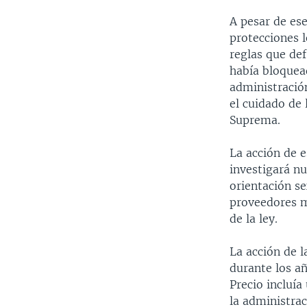
A pesar de ese
protecciones l
reglas que de
había bloquead
administració
el cuidado de 
Suprema.
La acción de e
investigará n
orientación se
proveedores m
de la ley.
La acción de l
durante los a
Precio incluía
la administra