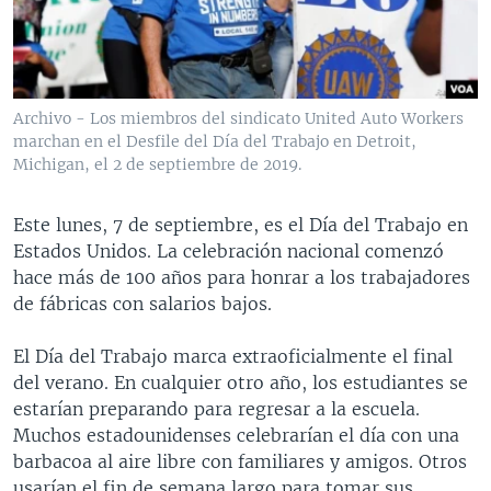
MULTIMEDIA
VENEZUELA
NICARAGUA
ECONOMÍA
PROGRAMAS TV
BRASIL
ENTRETENIMIENTO Y CULTURA
VIDEOS
RADIO
TECNOLOGÍA
FOTOGRAFÍA
EL MUNDO AL DÍA
Archivo - Los miembros del sindicato United Auto Workers
DIRECT
DEPORTES
AUDIOS
FORO INTERAMERICANO
AVANCE INFORMATIVO
marchan en el Desfile del Día del Trabajo en Detroit,
Michigan, el 2 de septiembre de 2019.
DOCUMENTALES DE LA VOA
CIENCIA Y SALUD
VISIÓN 360
AUDIONOTICIAS
LAS CLAVES
BUENOS DÍAS AMÉRICA
Este lunes, 7 de septiembre, es el Día del Trabajo en
Learning English
Estados Unidos. La celebración nacional comenzó
PANORAMA
ESTADOS UNIDOS AL DÍA
hace más de 100 años para honrar a los trabajadores
SÍGANOS
EL MUNDO AL DÍA [RADIO]
de fábricas con salarios bajos.
FORO [RADIO]
El Día del Trabajo marca extraoficialmente el final
DEPORTIVO INTERNACIONAL
del verano. En cualquier otro año, los estudiantes se
Idiomas
estarían preparando para regresar a la escuela.
NOTA ECONÓMICA
Muchos estadounidenses celebrarían el día con una
ENTRETENIMIENTO
barbacoa al aire libre con familiares y amigos. Otros
usarían el fin de semana largo para tomar sus