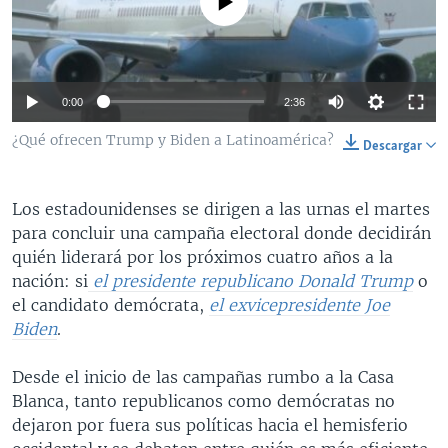
No media source currently available
MULTIMEDIA
VENEZUELA
NICARAGUA
ECONOMÍA
PROGRAMAS TV
BRASIL
ENTRETENIMIENTO Y CULTURA
VIDEOS
RADIO
TECNOLOGÍA
FOTOGRAFÍA
EL MUNDO AL DÍA
0:00
2:36
DIRECT
DEPORTES
AUDIOS
FORO INTERAMERICANO
AVANCE INFORMATIVO
¿Qué ofrecen Trump y Biden a Latinoamérica?
Descargar
DOCUMENTALES DE LA VOA
CIENCIA Y SALUD
VISIÓN 360
AUDIONOTICIAS
LAS CLAVES
BUENOS DÍAS AMÉRICA
Los estadounidenses se dirigen a las urnas el martes
Learning English
para concluir una campaña electoral donde decidirán
PANORAMA
ESTADOS UNIDOS AL DÍA
quién liderará por los próximos cuatro años a la
SÍGANOS
EL MUNDO AL DÍA [RADIO]
nación: si
el presidente republicano Donald Trump
o
el candidato demócrata,
el exvicepresidente Joe
FORO [RADIO]
Biden
.
DEPORTIVO INTERNACIONAL
Idiomas
Desde el inicio de las campañas rumbo a la Casa
NOTA ECONÓMICA
Blanca, tanto republicanos como demócratas no
ENTRETENIMIENTO
dejaron por fuera sus políticas hacia el hemisferio