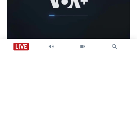
Descarga VOA +
LIVE
Visión 360
Búsqueda
SÍGANOS
CONTACTO