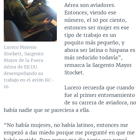
Aérea son aviadores.
Entonces, viendo ese
número, el 10 por ciento,
entonces ser mujer en ese
tipo de trabajo es un
poquito más pequeño, y
Lucero Moreno
ahora ser latina o hispana es
Stockett, Sargento
más reducido todavía”,
Mayor de la Fuera
remarca la Sargento Mayor
Aérea de EE.UU.
Stocket.
desempeñando su
trabajo en el avión KC-
10.
Lucero recuerda que cuando
fue al primer entrenamiento
de su carrera de aviadora, no
había nadie que se pareciera a ella.
“No había mujeres, no había latinos, entonces me
empezó a dar miedo porque me pregunté en que me
había metido. Pero nunca me dio tanto que pensé