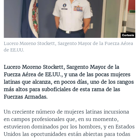
MULTIMEDIA
VENEZUELA
NICARAGUA
ECONOMÍA
PROGRAMAS TV
BRASIL
ENTRETENIMIENTO Y CULTURA
VIDEOS
RADIO
TECNOLOGÍA
FOTOGRAFÍA
EL MUNDO AL DÍA
DIRECT
DEPORTES
AUDIOS
FORO INTERAMERICANO
AVANCE INFORMATIVO
Lucero Moreno Stockett, Sargento Mayor de la Fuerza Aérea
de EE.UU.
DOCUMENTALES DE LA VOA
CIENCIA Y SALUD
VISIÓN 360
AUDIONOTICIAS
LAS CLAVES
BUENOS DÍAS AMÉRICA
Lucero Moreno Stockett, Sargento Mayor de la
Learning English
PANORAMA
ESTADOS UNIDOS AL DÍA
Fuerza Aérea de EE.UU., y una de las pocas mujeres
latinas que alcanza, en pocos días, uno de los rangos
SÍGANOS
EL MUNDO AL DÍA [RADIO]
más altos para suboficiales de esta rama de las
FORO [RADIO]
Fuerzas Armadas.
DEPORTIVO INTERNACIONAL
Un creciente número de mujeres latinas incursiona
Idiomas
NOTA ECONÓMICA
en campos profesionales que, en su momento,
estuvieron dominados por los hombres, y en Estados
ENTRETENIMIENTO
Unidos las oportunidades están abiertas para todas