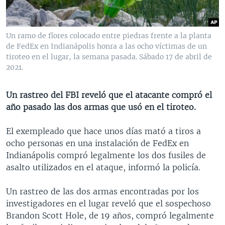
MULTIMEDIA
VENEZUELA
NICARAGUA
ECONOMÍA
PROGRAMAS TV
BRASIL
ENTRETENIMIENTO Y CULTURA
VIDEOS
Un ramo de flores colocado entre piedras frente a la planta
RADIO
TECNOLOGÍA
FOTOGRAFÍA
EL MUNDO AL DÍA
de FedEx en Indianápolis honra a las ocho víctimas de un
tiroteo en el lugar, la semana pasada. Sábado 17 de abril de
DIRECT
DEPORTES
AUDIOS
FORO INTERAMERICANO
AVANCE INFORMATIVO
2021.
DOCUMENTALES DE LA VOA
CIENCIA Y SALUD
VISIÓN 360
AUDIONOTICIAS
Un rastreo del FBI reveló que el atacante compró el
LAS CLAVES
BUENOS DÍAS AMÉRICA
año pasado las dos armas que usó en el tiroteo.
Learning English
PANORAMA
ESTADOS UNIDOS AL DÍA
El exempleado que hace unos días mató a tiros a
SÍGANOS
EL MUNDO AL DÍA [RADIO]
ocho personas en una instalación de FedEx en
FORO [RADIO]
Indianápolis compró legalmente los dos fusiles de
asalto utilizados en el ataque, informó la policía.
DEPORTIVO INTERNACIONAL
Idiomas
NOTA ECONÓMICA
Un rastreo de las dos armas encontradas por los
investigadores en el lugar reveló que el sospechoso
ENTRETENIMIENTO
Brandon Scott Hole, de 19 años, compró legalmente