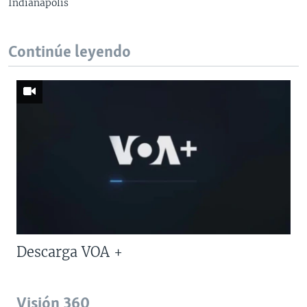
Indianápolis
Continúe leyendo
Descarga VOA +
Visión 360