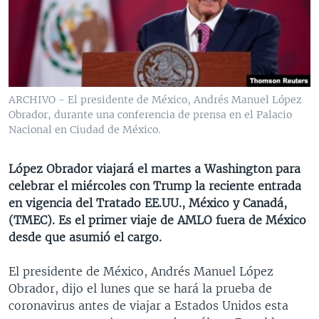
MULTIMEDIA
VENEZUELA
NICARAGUA
ECONOMÍA
PROGRAMAS TV
BRASIL
ENTRETENIMIENTO Y CULTURA
VIDEOS
RADIO
TECNOLOGÍA
FOTOGRAFÍA
EL MUNDO AL DÍA
DIRECT
DEPORTES
AUDIOS
FORO INTERAMERICANO
AVANCE INFORMATIVO
ARCHIVO - El presidente de México, Andrés Manuel López
Obrador, durante una conferencia de prensa en el Palacio
DOCUMENTALES DE LA VOA
CIENCIA Y SALUD
VISIÓN 360
AUDIONOTICIAS
Nacional en Ciudad de México.
LAS CLAVES
BUENOS DÍAS AMÉRICA
Learning English
PANORAMA
ESTADOS UNIDOS AL DÍA
López Obrador viajará el martes a Washington para
celebrar el miércoles con Trump la reciente entrada
SÍGANOS
EL MUNDO AL DÍA [RADIO]
en vigencia del Tratado EE.UU., México y Canadá,
FORO [RADIO]
(TMEC). Es el primer viaje de AMLO fuera de México
desde que asumió el cargo.
DEPORTIVO INTERNACIONAL
Idiomas
NOTA ECONÓMICA
El presidente de México, Andrés Manuel López
Obrador, dijo el lunes que se hará la prueba de
ENTRETENIMIENTO
coronavirus antes de viajar a Estados Unidos esta