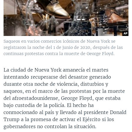
MULTIMEDIA
VENEZUELA
NICARAGUA
ECONOMÍA
PROGRAMAS TV
BRASIL
ENTRETENIMIENTO Y CULTURA
VIDEOS
RADIO
TECNOLOGÍA
FOTOGRAFÍA
EL MUNDO AL DÍA
DIRECT
DEPORTES
AUDIOS
FORO INTERAMERICANO
AVANCE INFORMATIVO
Saqueos en varios comercios icónicos de Nueva York se
registraron la noche del 1 de junio de 2020, después de las
DOCUMENTALES DE LA VOA
CIENCIA Y SALUD
VISIÓN 360
AUDIONOTICIAS
continuas protestas contra la muerte de George Floyd.
LAS CLAVES
BUENOS DÍAS AMÉRICA
Learning English
PANORAMA
ESTADOS UNIDOS AL DÍA
La ciudad de Nueva York amanecía el martes
intentando recuperarse del desastre generado
SÍGANOS
EL MUNDO AL DÍA [RADIO]
durante otra noche de violencia, disturbios y
FORO [RADIO]
saqueos, en el marco de las protestas por la muerte
del afroestadounidense, George Floyd, que estaba
DEPORTIVO INTERNACIONAL
bajo custodia de la policía. El hecho ha
Idiomas
NOTA ECONÓMICA
conmocionado al país y llevado al presidente Donald
Trump a la promesa de activar el Ejército si los
ENTRETENIMIENTO
gobernadores no controlan la situación.