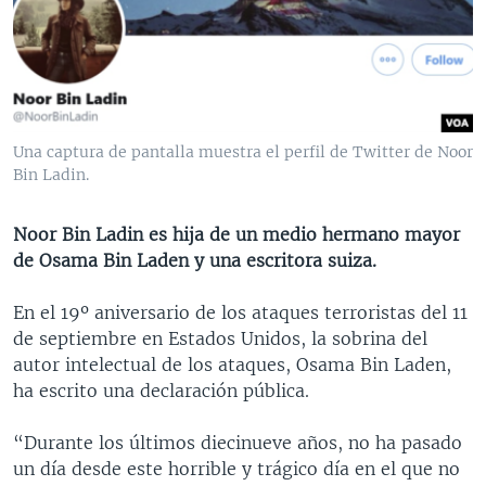
MULTIMEDIA
VENEZUELA
NICARAGUA
ECONOMÍA
PROGRAMAS TV
BRASIL
ENTRETENIMIENTO Y CULTURA
VIDEOS
RADIO
TECNOLOGÍA
FOTOGRAFÍA
EL MUNDO AL DÍA
DIRECT
DEPORTES
AUDIOS
FORO INTERAMERICANO
AVANCE INFORMATIVO
Una captura de pantalla muestra el perfil de Twitter de Noor
Bin Ladin.
DOCUMENTALES DE LA VOA
CIENCIA Y SALUD
VISIÓN 360
AUDIONOTICIAS
LAS CLAVES
BUENOS DÍAS AMÉRICA
Noor Bin Ladin es hija de un medio hermano mayor
Learning English
PANORAMA
ESTADOS UNIDOS AL DÍA
de Osama Bin Laden y una escritora suiza.
SÍGANOS
EL MUNDO AL DÍA [RADIO]
En el 19º aniversario de los ataques terroristas del 11
FORO [RADIO]
de septiembre en Estados Unidos, la sobrina del
autor intelectual de los ataques, Osama Bin Laden,
DEPORTIVO INTERNACIONAL
ha escrito una declaración pública.
Idiomas
NOTA ECONÓMICA
“Durante los últimos diecinueve años, no ha pasado
ENTRETENIMIENTO
un día desde este horrible y trágico día en el que no