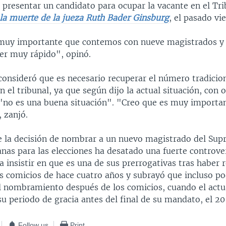
 presentar un candidato para ocupar la vacante en el Tri
la muerte de la jueza Ruth Bader Ginsburg
, el pasado vi
muy importante que contemos con nueve magistrados y 
ser muy rápido", opinó.
consideró que es necesario recuperar el número tradicio
 el tribunal, ya que según dijo la actual situación, con 
"no es una buena situación". "Creo que es muy importa
 zanjó.
e la decisión de nombrar a un nuevo magistrado del Sup
as para las elecciones ha desatado una fuerte controvers
 insistir en que es una de sus prerrogativas tras haber 
os comicios de hace cuatro años y subrayó que incluso po
l nombramiento después de los comicios, cuando el actu
u periodo de gracia antes del final de su mandato, el 20
Follow us
Print