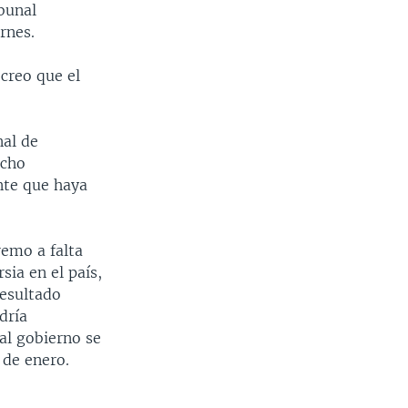
bunal
ernes.
creo que el
nal de
ocho
nte que haya
remo a falta
ia en el país,
resultado
dría
al gobierno se
 de enero.