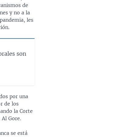
ecanismos de
nes y no a la
 pandemia, les
ión.
orales son
ados por una
r de los
uando la Corte
 Al Gore.
anca se está