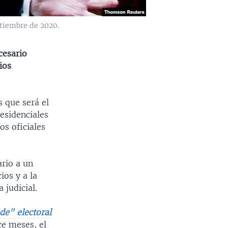
ptiembre de 2020.
cesario
ios
 que será el
esidenciales
os oficiales
rio a un
ios y a la
judicial.
de" electoral
ce meses, el