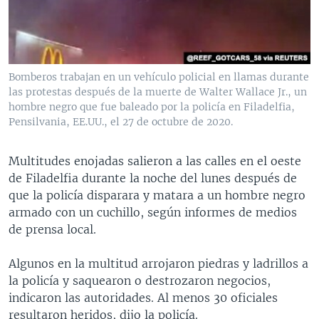
MULTIMEDIA
VENEZUELA
NICARAGUA
ECONOMÍA
PROGRAMAS TV
BRASIL
ENTRETENIMIENTO Y CULTURA
VIDEOS
RADIO
TECNOLOGÍA
FOTOGRAFÍA
EL MUNDO AL DÍA
Bomberos trabajan en un vehículo policial en llamas durante
DIRECT
DEPORTES
AUDIOS
FORO INTERAMERICANO
AVANCE INFORMATIVO
las protestas después de la muerte de Walter Wallace Jr., un
hombre negro que fue baleado por la policía en Filadelfia,
DOCUMENTALES DE LA VOA
CIENCIA Y SALUD
VISIÓN 360
AUDIONOTICIAS
Pensilvania, EE.UU., el 27 de octubre de 2020.
LAS CLAVES
BUENOS DÍAS AMÉRICA
Learning English
Multitudes enojadas salieron a las calles en el oeste
PANORAMA
ESTADOS UNIDOS AL DÍA
de Filadelfia durante la noche del lunes después de
SÍGANOS
EL MUNDO AL DÍA [RADIO]
que la policía disparara y matara a un hombre negro
armado con un cuchillo, según informes de medios
FORO [RADIO]
de prensa local.
DEPORTIVO INTERNACIONAL
Idiomas
Algunos en la multitud arrojaron piedras y ladrillos a
NOTA ECONÓMICA
la policía y saquearon o destrozaron negocios,
ENTRETENIMIENTO
indicaron las autoridades. Al menos 30 oficiales
resultaron heridos, dijo la policía.