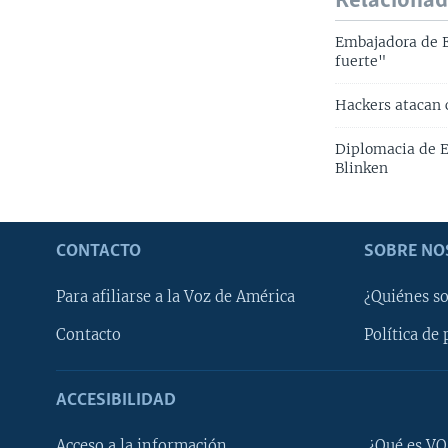
Relaciona
Embajadora de E
fuerte"
Hackers atacan 
Diplomacia de E
Blinken
CONTACTO
SOBRE NO
Para afiliarse a la Voz de América
¿Quiénes s
Contacto
Política de 
ACCESIBILIDAD
Learning English
Acceso a la información
¿Qué es VO