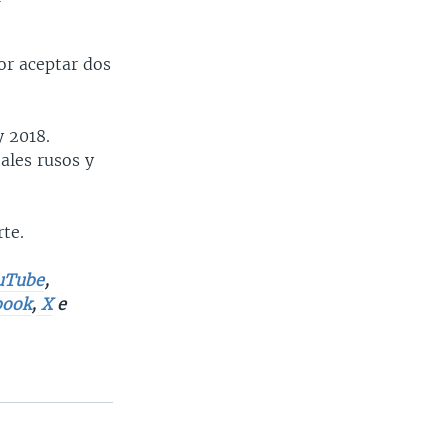
or aceptar dos
 2018.
ales rusos y
te.
uTube
,
book
,
X
e