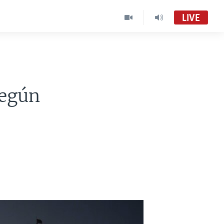
LIVE
según