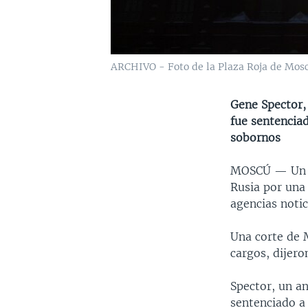
ARCHIVO - Foto de la Plaza Roja de Moscú
Gene Spector,
fue sentencia
sobornos
MOSCÚ —
Un 
Rusia por una
agencias notic
Una corte de 
cargos, dijero
Spector, un a
sentenciado a