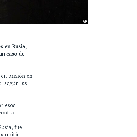
s en Rusia,
un caso de
en prisión en
, según las
or esos
contra.
usia, fue
permitir