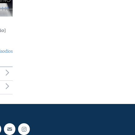
io]
isodios