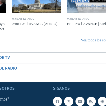
MARZO 14, 2025
MARZO 14, 2025
oyo
2:00 PM | AVANCE [AUDIO]
1:00 PM | AVANCE [Aud
 de
Vea todos los ep
DE TV
DE RADIO
SOTROS
SÍGANOS
omos?