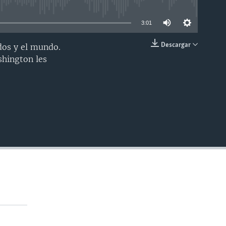
able
3:01
Descargar
dos y el mundo.
INSERTAR
shington les