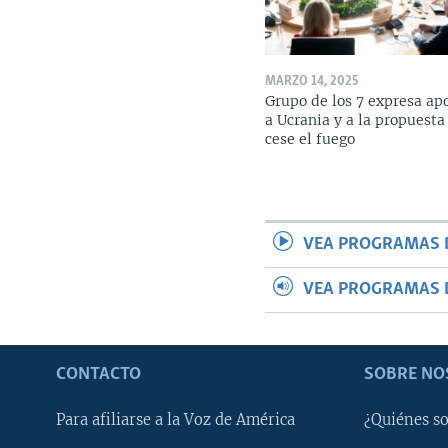
MARZO 14, 2025
Grupo de los 7 expresa ap
a Ucrania y a la propuesta
cese el fuego
VEA PROGRAMAS 
VEA PROGRAMAS 
CONTACTO
SOBRE NO
Para afiliarse a la Voz de América
¿Quiénes s