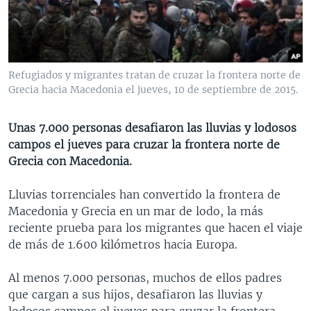
MULTIMEDIA
VENEZUELA
NICARAGUA
ECONOMÍA
PROGRAMAS TV
BRASIL
ENTRETENIMIENTO Y CULTURA
VIDEOS
RADIO
TECNOLOGÍA
FOTOGRAFÍA
EL MUNDO AL DÍA
Refugiados y migrantes tratan de cruzar la frontera norte de
DIRECT
DEPORTES
AUDIOS
FORO INTERAMERICANO
AVANCE INFORMATIVO
Grecia hacia Macedonia el jueves, 10 de septiembre de 2015.
DOCUMENTALES DE LA VOA
CIENCIA Y SALUD
VISIÓN 360
AUDIONOTICIAS
Unas 7.000 personas desafiaron las lluvias y lodosos
LAS CLAVES
BUENOS DÍAS AMÉRICA
campos el jueves para cruzar la frontera norte de
Learning English
Grecia con Macedonia.
PANORAMA
ESTADOS UNIDOS AL DÍA
SÍGANOS
EL MUNDO AL DÍA [RADIO]
Lluvias torrenciales han convertido la frontera de
Macedonia y Grecia en un mar de lodo, la más
FORO [RADIO]
reciente prueba para los migrantes que hacen el viaje
DEPORTIVO INTERNACIONAL
de más de 1.600 kilómetros hacia Europa.
Idiomas
NOTA ECONÓMICA
Al menos 7.000 personas, muchos de ellos padres
ENTRETENIMIENTO
que cargan a sus hijos, desafiaron las lluvias y
lodosos campos el jueves para cruzar la frontera