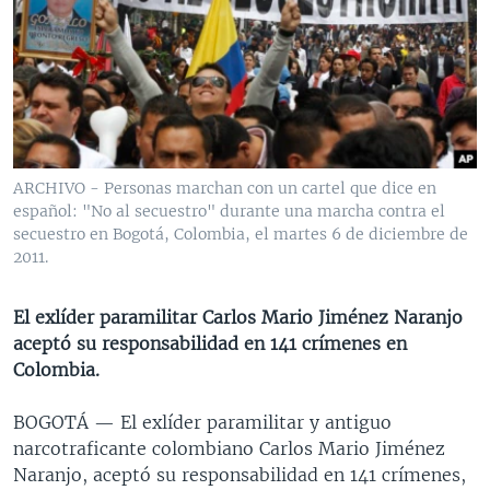
MULTIMEDIA
VENEZUELA
NICARAGUA
ECONOMÍA
PROGRAMAS TV
BRASIL
ENTRETENIMIENTO Y CULTURA
VIDEOS
RADIO
TECNOLOGÍA
FOTOGRAFÍA
EL MUNDO AL DÍA
DIRECT
DEPORTES
AUDIOS
FORO INTERAMERICANO
AVANCE INFORMATIVO
DOCUMENTALES DE LA VOA
CIENCIA Y SALUD
VISIÓN 360
AUDIONOTICIAS
ARCHIVO - Personas marchan con un cartel que dice en
español: "No al secuestro" durante una marcha contra el
LAS CLAVES
BUENOS DÍAS AMÉRICA
secuestro en Bogotá, Colombia, el martes 6 de diciembre de
Learning English
PANORAMA
ESTADOS UNIDOS AL DÍA
2011.
SÍGANOS
EL MUNDO AL DÍA [RADIO]
El exlíder paramilitar Carlos Mario Jiménez Naranjo
FORO [RADIO]
aceptó su responsabilidad en 141 crímenes en
Colombia.
DEPORTIVO INTERNACIONAL
Idiomas
NOTA ECONÓMICA
BOGOTÁ —
El exlíder paramilitar y antiguo
narcotraficante colombiano Carlos Mario Jiménez
ENTRETENIMIENTO
Naranjo, aceptó su responsabilidad en 141 crímenes,