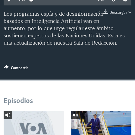
MULTIMEDIA
VENEZUELA
NICARAGUA
ECONOMÍA
Descargar
Los programas espía y de desinformación
PROGRAMAS TV
BRASIL
ENTRETENIMIENTO Y CULTURA
VIDEOS
basados en Inteligencia Artificial van en
RADIO
TECNOLOGÍA
FOTOGRAFÍA
EL MUNDO AL DÍA
aumento, por lo que urge regular este ámbito
sostienen expertos de las Naciones Unidas. Esta es
DIRECT
DEPORTES
AUDIOS
FORO INTERAMERICANO
AVANCE INFORMATIVO
una actualización de nuestra Sala de Redacción.
DOCUMENTALES DE LA VOA
CIENCIA Y SALUD
VISIÓN 360
AUDIONOTICIAS
LAS CLAVES
BUENOS DÍAS AMÉRICA
Learning English
Compartir
PANORAMA
ESTADOS UNIDOS AL DÍA
SÍGANOS
EL MUNDO AL DÍA [RADIO]
FORO [RADIO]
Episodios
DEPORTIVO INTERNACIONAL
Idiomas
NOTA ECONÓMICA
ENTRETENIMIENTO