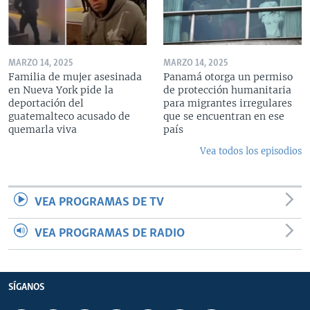
MARZO 14, 2025
MARZO 14, 2025
Familia de mujer asesinada
Panamá otorga un permiso
en Nueva York pide la
de protección humanitaria
deportación del
para migrantes irregulares
guatemalteco acusado de
que se encuentran en ese
quemarla viva
país
Vea todos los episodios
VEA PROGRAMAS DE TV
VEA PROGRAMAS DE RADIO
SÍGANOS