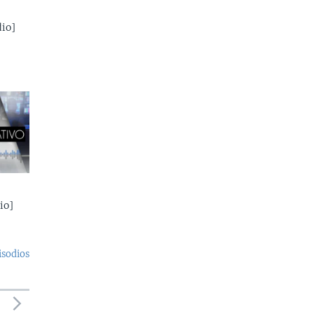
io]
io]
isodios