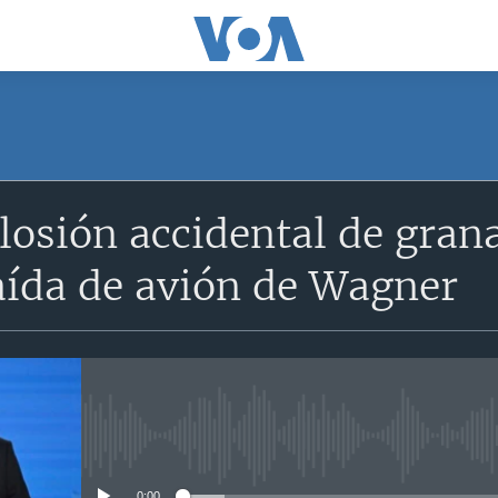
SUSCRÍBETE
losión accidental de gra
Suscríbase
aída de avión de Wagner
No media source currently avail
0:00