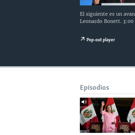
MULTIMEDIA
VENEZUELA
NICARAGUA
ECONOMÍA
PROGRAMAS TV
BRASIL
ENTRETENIMIENTO Y CULTURA
VIDEOS
El siguiente es un ava
Leonardo Bonett. 3:0
RADIO
TECNOLOGÍA
FOTOGRAFÍA
EL MUNDO AL DÍA
DIRECT
DEPORTES
AUDIOS
FORO INTERAMERICANO
AVANCE INFORMATIVO
Pop-out player
DOCUMENTALES DE LA VOA
CIENCIA Y SALUD
VISIÓN 360
AUDIONOTICIAS
LAS CLAVES
BUENOS DÍAS AMÉRICA
PANORAMA
ESTADOS UNIDOS AL DÍA
EL MUNDO AL DÍA [RADIO]
Episodios
FORO [RADIO]
DEPORTIVO INTERNACIONAL
NOTA ECONÓMICA
ENTRETENIMIENTO