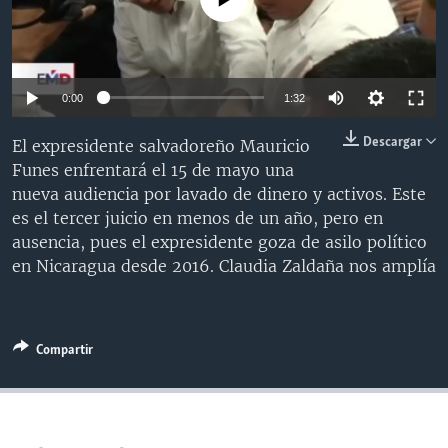
MULTIMEDIA
VENEZUELA
NICARAGUA
ECONOMÍA
PROGRAMAS TV
BRASIL
ENTRETENIMIENTO Y CULTURA
VIDEOS
RADIO
TECNOLOGÍA
FOTOGRAFÍA
EL MUNDO AL DÍA
0:00
1:32
DIRECT
DEPORTES
AUDIOS
FORO INTERAMERICANO
AVANCE INFORMATIVO
Descargar
El expresidente salvadoreño Mauricio
DOCUMENTALES DE LA VOA
CIENCIA Y SALUD
VISIÓN 360
AUDIONOTICIAS
Funes enfrentará el 15 de mayo una
nueva audiencia por lavado de dinero y activos. Este
LAS CLAVES
BUENOS DÍAS AMÉRICA
Learning English
es el tercer juicio en menos de un año, pero en
PANORAMA
ESTADOS UNIDOS AL DÍA
ausencia, pues el expresidente goza de asilo político
en Nicaragua desde 2016. Claudia Zaldaña nos amplía
SÍGANOS
EL MUNDO AL DÍA [RADIO]
FORO [RADIO]
DEPORTIVO INTERNACIONAL
Compartir
Idiomas
NOTA ECONÓMICA
ENTRETENIMIENTO