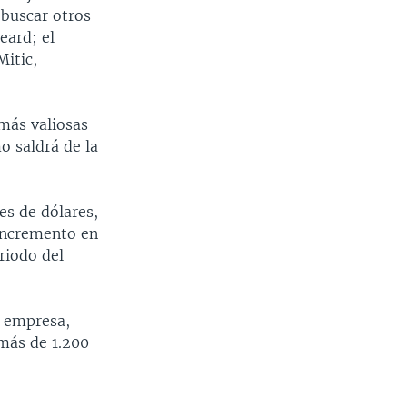
 buscar otros
eard; el
Mitic,
más valiosas
o saldrá de la
es de dólares,
 incremento en
riodo del
a empresa,
 más de 1.200