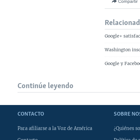
Compartir
Relaciona
Google+ satisfa
Washington insc
Google y Facebo
Continúe leyendo
CONTACTO
SOBRE NO
Para afiliarse a la Voz de América
¿Quiénes s