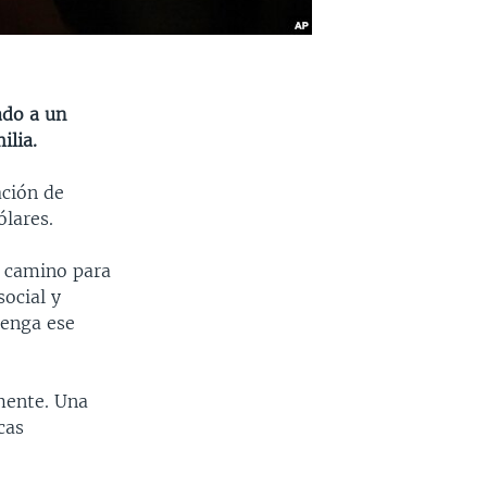
ado a un
ilia.
ación de
ólares.
l camino para
social y
tenga ese
mente. Una
cas