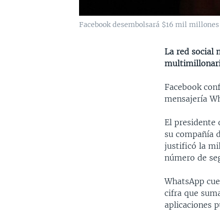
Facebook desembolsará $16 mil millones
La red social
multimillonar
Facebook conf
mensajería Wha
El presidente
su compañía de
justificó la m
número de seg
WhatsApp cuen
cifra que sum
aplicaciones p