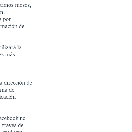
ltimos meses,
m,
s por
rmación de
lizará la
vez más
a dirección de
orma de
icación
Facebook no
 través de