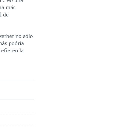
o creó una
rma más
l de
kerber no sólo
más podría
refieren la