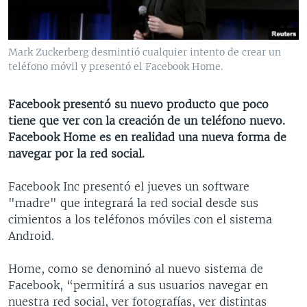
MULTIMEDIA
VENEZUELA
NICARAGUA
ECONOMÍA
PROGRAMAS TV
BRASIL
ENTRETENIMIENTO Y CULTURA
VIDEOS
Mark Zuckerberg desmintió cualquier intento de crear un
RADIO
TECNOLOGÍA
FOTOGRAFÍA
EL MUNDO AL DÍA
teléfono móvil y presentó el Facebook Home.
DIRECT
DEPORTES
AUDIOS
FORO INTERAMERICANO
AVANCE INFORMATIVO
Facebook presentó su nuevo producto que poco
DOCUMENTALES DE LA VOA
CIENCIA Y SALUD
VISIÓN 360
AUDIONOTICIAS
tiene que ver con la creación de un teléfono nuevo.
LAS CLAVES
BUENOS DÍAS AMÉRICA
Facebook Home es en realidad una nueva forma de
Learning English
navegar por la red social.
PANORAMA
ESTADOS UNIDOS AL DÍA
SÍGANOS
EL MUNDO AL DÍA [RADIO]
Facebook Inc presentó el jueves un software
"madre" que integrará la red social desde sus
FORO [RADIO]
cimientos a los teléfonos móviles con el sistema
DEPORTIVO INTERNACIONAL
Android.
Idiomas
NOTA ECONÓMICA
Home, como se denominó al nuevo sistema de
ENTRETENIMIENTO
Facebook, “permitirá a sus usuarios navegar en
nuestra red social, ver fotografías, ver distintas