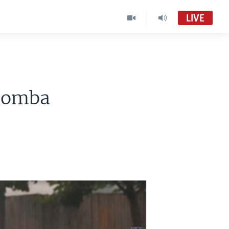
LIVE
 bomba