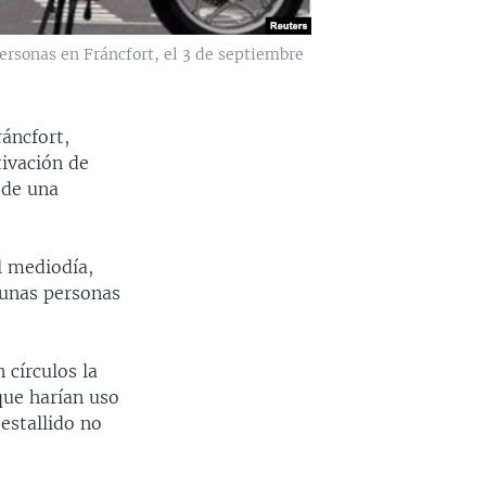
ersonas en Fráncfort, el 3 de septiembre
ráncfort,
tivación de
 de una
l mediodía,
gunas personas
 círculos la
 que harían uso
 estallido no