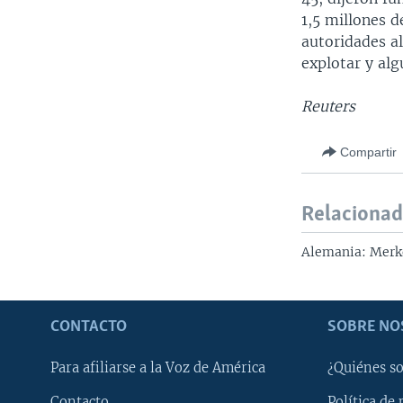
1,5 millones 
autoridades a
explotar y al
Reuters
Compartir
Relaciona
Alemania: Merke
CONTACTO
SOBRE NO
Para afiliarse a la Voz de América
¿Quiénes s
Contacto
Política de 