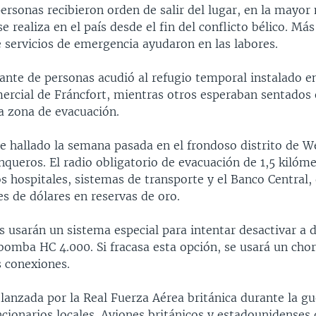
ersonas recibieron orden de salir del lugar, en la mayor
se realiza en el país desde el fin del conflicto bélico. Má
 servicios de emergencia ayudaron en las labores.
tante de personas acudió al refugio temporal instalado e
mercial de Fráncfort, mientras otros esperaban sentados 
la zona de evacuación.
ue hallado la semana pasada en el frondoso distrito de 
queros. El radio obligatorio de evacuación de 1,5 kilóme
s hospitales, sistemas de transporte y el Banco Central,
s de dólares en reservas de oro.
os usarán un sistema especial para intentar desactivar a d
 bomba HC 4.000. Si fracasa esta opción, se usará un cho
s conexiones.
lanzada por la Real Fuerza Aérea británica durante la g
ncionarios locales. Aviones británicos y estadounidenses