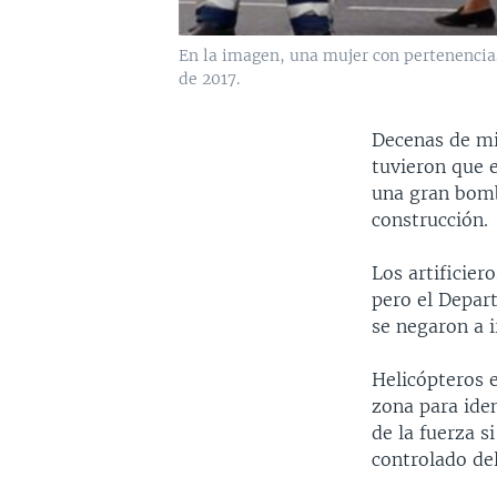
En la imagen, una mujer con pertenencias
de 2017.
Decenas de mil
tuvieron que 
una gran bomb
construcción.
Los artificie
pero el Depar
se negaron a i
Helicópteros e
zona para iden
de la fuerza s
controlado de