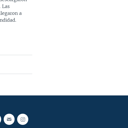
. Las
llegaron a
undidad.