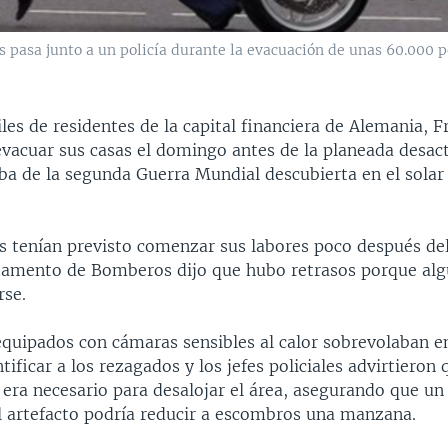
 pasa junto a un policía durante la evacuación de unas 60.000 p
es de residentes de la capital financiera de Alemania, F
evacuar sus casas el domingo antes de la planeada desac
a de la segunda Guerra Mundial descubierta en el solar
ros tenían previsto comenzar sus labores poco después de
tamento de Bomberos dijo que hubo retrasos porque al
rse.
quipados con cámaras sensibles al calor sobrevolaban en
tificar a los rezagados y los jefes policiales advirtieron
i era necesario para desalojar el área, asegurando que un
l artefacto podría reducir a escombros una manzana.