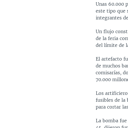
Unas 60.000 p
este tipo que 
integrantes de
Un flujo cons
de la feria co
del límite de 
El artefacto f
de muchos ban
comisarías, do
70.000 millone
Los artificier
fusibles de la
para cortar la
La bomba fue 
45, dijeron fu