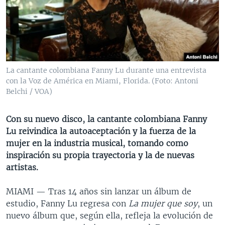
MULTIMEDIA
VENEZUELA
NICARAGUA
ECONOMÍA
PROGRAMAS TV
BRASIL
ENTRETENIMIENTO Y CULTURA
VIDEOS
RADIO
TECNOLOGÍA
FOTOGRAFÍA
EL MUNDO AL DÍA
DIRECT
DEPORTES
AUDIOS
FORO INTERAMERICANO
AVANCE INFORMATIVO
La cantante colombiana Fanny Lu durante una entrevista
con la Voz de América en Miami, Florida. (Foto: Antoni
DOCUMENTALES DE LA VOA
CIENCIA Y SALUD
VISIÓN 360
AUDIONOTICIAS
Belchi / VOA)
LAS CLAVES
BUENOS DÍAS AMÉRICA
Learning English
PANORAMA
ESTADOS UNIDOS AL DÍA
Con su nuevo disco, la cantante colombiana Fanny
Lu reivindica la autoaceptación y la fuerza de la
SÍGANOS
EL MUNDO AL DÍA [RADIO]
mujer en la industria musical, tomando como
FORO [RADIO]
inspiración su propia trayectoria y la de nuevas
artistas.
DEPORTIVO INTERNACIONAL
Idiomas
NOTA ECONÓMICA
MIAMI —
Tras 14 años sin lanzar un álbum de
estudio, Fanny Lu regresa con
La mujer que soy
, un
ENTRETENIMIENTO
nuevo álbum que, según ella, refleja la evolución de