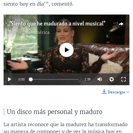
siento hoy en día'", comentó.
"Siento que he madurado a nivel musical"
Por
Voz de América
No media source currently available
Auto
0:00
1:38
240p
Descargar
360p
Auto
240p
360p
480p
Un disco más personal y maduro
480p
720p
720p
1080p
La artista reconoce que la madurez ha transformado
su manera de componer y de ver la música hoy en
1080p