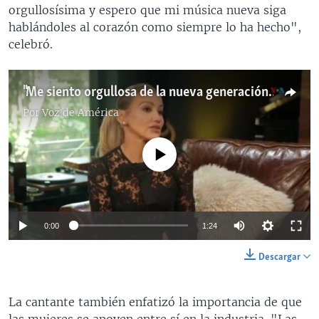
orgullosísima y espero que mi música nueva siga
hablándoles al corazón como siempre lo ha hecho",
celebró.
"Me siento orgullosa de la nueva generación de artistas colombianas"
Por
Voz de América
No media source currently available
Auto
0:00
1:24
240p
Descargar
360p
Auto
240p
360p
480p
La cantante también enfatizó la importancia de que
480p
las mujeres se apoyen entre sí en la industria. "Las