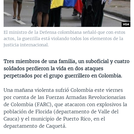
MULTIMEDIA
VENEZUELA
NICARAGUA
ECONOMÍA
PROGRAMAS TV
BRASIL
ENTRETENIMIENTO Y CULTURA
VIDEOS
RADIO
TECNOLOGÍA
FOTOGRAFÍA
EL MUNDO AL DÍA
El ministro de la Defensa colombiana señaló que con estos
DIRECT
DEPORTES
AUDIOS
FORO INTERAMERICANO
AVANCE INFORMATIVO
actos, la guerrilla está violando todos los elementos de la
justicia internacional.
DOCUMENTALES DE LA VOA
CIENCIA Y SALUD
VISIÓN 360
AUDIONOTICIAS
LAS CLAVES
BUENOS DÍAS AMÉRICA
Tres miembros de una familia, un suboficial y cuatro
Learning English
soldados perdieron la vida en dos ataques
PANORAMA
ESTADOS UNIDOS AL DÍA
perpetrados por el grupo guerrillero en Colombia.
SÍGANOS
EL MUNDO AL DÍA [RADIO]
Una mañana violenta sufrió Colombia este viernes
FORO [RADIO]
por cuenta de las Fuerzas Armadas Revolucionarias
DEPORTIVO INTERNACIONAL
de Colombia (FARC), que atacaron con explosivos la
Idiomas
población de Florida (departamento de Valle del
NOTA ECONÓMICA
Cauca) y el municipio de Puerto Rico, en el
ENTRETENIMIENTO
departamento de Caquetá.