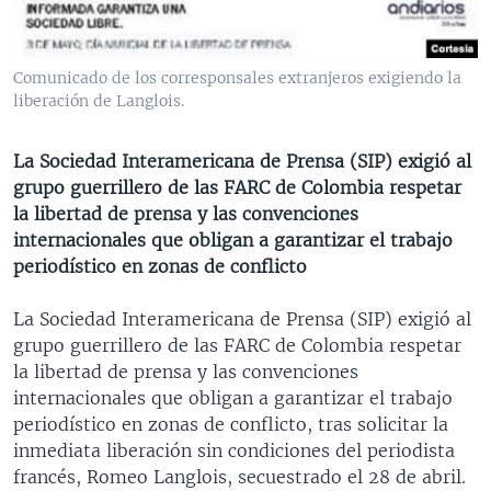
MULTIMEDIA
VENEZUELA
NICARAGUA
ECONOMÍA
PROGRAMAS TV
BRASIL
ENTRETENIMIENTO Y CULTURA
VIDEOS
Comunicado de los corresponsales extranjeros exigiendo la
RADIO
TECNOLOGÍA
FOTOGRAFÍA
EL MUNDO AL DÍA
liberación de Langlois.
DIRECT
DEPORTES
AUDIOS
FORO INTERAMERICANO
AVANCE INFORMATIVO
La Sociedad Interamericana de Prensa (SIP) exigió al
DOCUMENTALES DE LA VOA
CIENCIA Y SALUD
VISIÓN 360
AUDIONOTICIAS
grupo guerrillero de las FARC de Colombia respetar
la libertad de prensa y las convenciones
LAS CLAVES
BUENOS DÍAS AMÉRICA
Learning English
internacionales que obligan a garantizar el trabajo
PANORAMA
ESTADOS UNIDOS AL DÍA
periodístico en zonas de conflicto
SÍGANOS
EL MUNDO AL DÍA [RADIO]
La Sociedad Interamericana de Prensa (SIP) exigió al
FORO [RADIO]
grupo guerrillero de las FARC de Colombia respetar
la libertad de prensa y las convenciones
DEPORTIVO INTERNACIONAL
internacionales que obligan a garantizar el trabajo
Idiomas
NOTA ECONÓMICA
periodístico en zonas de conflicto, tras solicitar la
inmediata liberación sin condiciones del periodista
ENTRETENIMIENTO
francés, Romeo Langlois, secuestrado el 28 de abril.