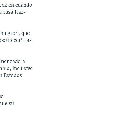
 vez en cuando
 rusa Itar-
shington, que
oscurecer” las
omenzado a
mbio, inclusive
en Estados
ue
 que su