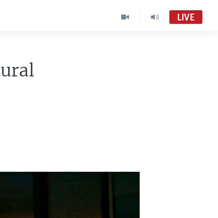
LIVE
tural