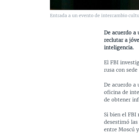
Entrada a un evento de intercambio cultu
De acuerdo a u
reclutar a jó
inteligencia.
El FBI investi
rusa con sede
De acuerdo a 
oficina de int
de obtener inf
Si bien el FBI
desestimó las 
entre Moscú y