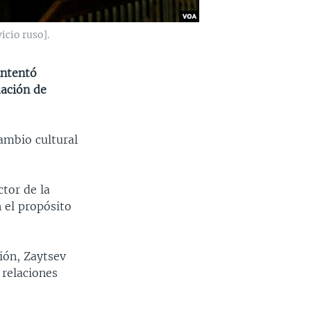
cio ruso].
intentó
mación de
cambio cultural
ctor de la
 el propósito
ción, Zaytsev
 relaciones