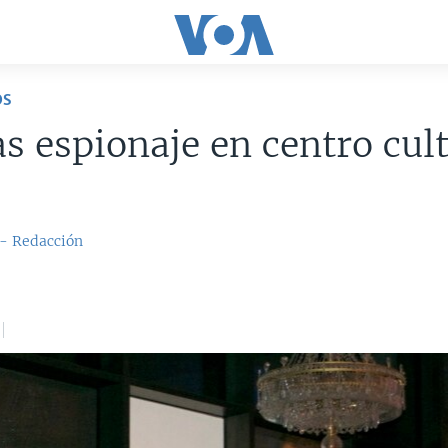
OS
as espionaje en centro cul
 - Redacción
3