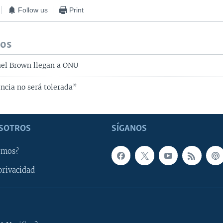
Follow us
Print
dos
el Brown llegan a ONU
ncia no será tolerada”
SOTROS
SÍGANOS
omos?
privacidad