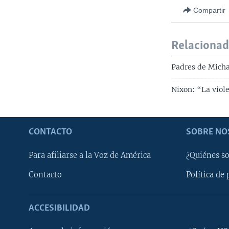
Compartir
Relaciona
Padres de Micha
Nixon: “La viole
CONTACTO
SOBRE NO
Para afiliarse a la Voz de América
¿Quiénes s
Contacto
Política de 
ACCESIBILIDAD
Learning English