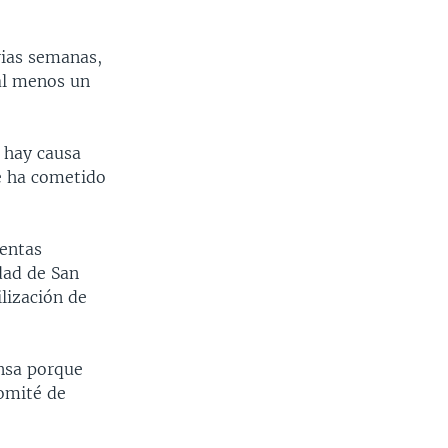
rias semanas,
 al menos un
e hay causa
e ha cometido
lentas
dad de San
ilización de
ensa porque
Comité de