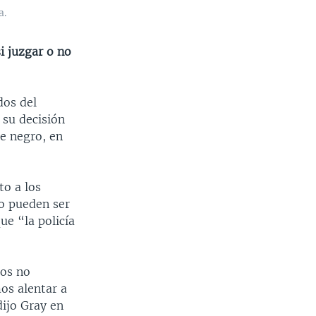
a.
i juzgar o no
dos del
 su decisión
te negro, en
o a los
no pueden ser
e “la policía
ros no
os alentar a
dijo Gray en