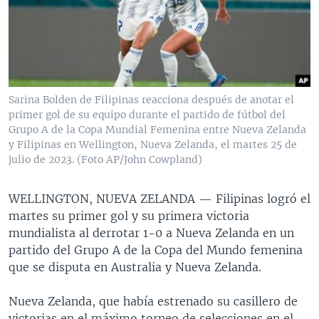
MULTIMEDIA
VENEZUELA
NICARAGUA
ECONOMÍA
PROGRAMAS TV
BRASIL
ENTRETENIMIENTO Y CULTURA
VIDEOS
RADIO
TECNOLOGÍA
FOTOGRAFÍA
EL MUNDO AL DÍA
DIRECT
DEPORTES
AUDIOS
FORO INTERAMERICANO
AVANCE INFORMATIVO
Sarina Bolden de Filipinas reacciona después de anotar el
primer gol de su equipo durante el partido de fútbol del
DOCUMENTALES DE LA VOA
CIENCIA Y SALUD
VISIÓN 360
AUDIONOTICIAS
Grupo A de la Copa Mundial Femenina entre Nueva Zelanda
LAS CLAVES
BUENOS DÍAS AMÉRICA
y Filipinas en Wellington, Nueva Zelanda, el martes 25 de
Learning English
julio de 2023. (Foto AP/John Cowpland)
PANORAMA
ESTADOS UNIDOS AL DÍA
SÍGANOS
EL MUNDO AL DÍA [RADIO]
WELLINGTON, NUEVA ZELANDA —
Filipinas logró el
martes su primer gol y su primera victoria
FORO [RADIO]
mundialista al derrotar 1-0 a Nueva Zelanda en un
DEPORTIVO INTERNACIONAL
partido del Grupo A de la Copa del Mundo femenina
Idiomas
que se disputa en Australia y Nueva Zelanda.
NOTA ECONÓMICA
ENTRETENIMIENTO
Nueva Zelanda, que había estrenado su casillero de
victorias en el máximo torneo de selecciones en el