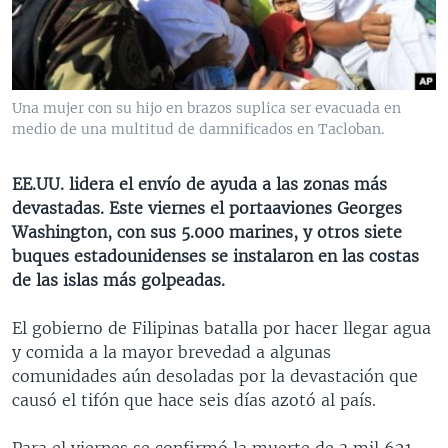
MULTIMEDIA
VENEZUELA
NICARAGUA
ECONOMÍA
PROGRAMAS TV
BRASIL
ENTRETENIMIENTO Y CULTURA
VIDEOS
RADIO
TECNOLOGÍA
FOTOGRAFÍA
EL MUNDO AL DÍA
Una mujer con su hijo en brazos suplica ser evacuada en
DIRECT
DEPORTES
AUDIOS
FORO INTERAMERICANO
AVANCE INFORMATIVO
medio de una multitud de damnificados en Tacloban.
DOCUMENTALES DE LA VOA
CIENCIA Y SALUD
VISIÓN 360
AUDIONOTICIAS
EE.UU. lidera el envío de ayuda a las zonas más
LAS CLAVES
BUENOS DÍAS AMÉRICA
devastadas. Este viernes el portaaviones Georges
Learning English
Washington, con sus 5.000 marines, y otros siete
PANORAMA
ESTADOS UNIDOS AL DÍA
buques estadounidenses se instalaron en las costas
SÍGANOS
EL MUNDO AL DÍA [RADIO]
de las islas más golpeadas.
FORO [RADIO]
El gobierno de Filipinas batalla por hacer llegar agua
DEPORTIVO INTERNACIONAL
y comida a la mayor brevedad a algunas
Idiomas
comunidades aún desoladas por la devastación que
NOTA ECONÓMICA
causó el tifón que hace seis días azotó al país.
ENTRETENIMIENTO
Para el viernes se confirmó la muerte de 3 mil 621