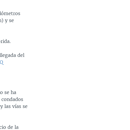
ilómetros
) y se
rida.
llegada del
DQ
o se ha
s condados
y las vías se
io de la