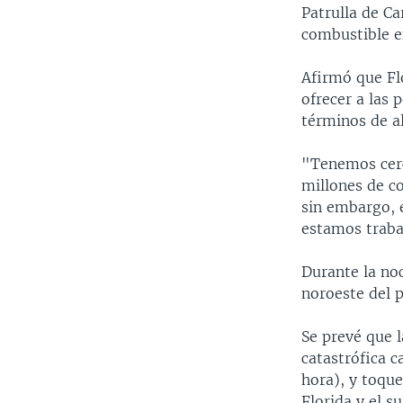
Patrulla de Ca
combustible en
Afirmó que Flo
ofrecer a las 
términos de a
"Tenemos cerc
millones de co
sin embargo, 
estamos traba
Durante la no
noroeste del p
Se prevé que l
catastrófica c
hora), y toque
Florida y el s