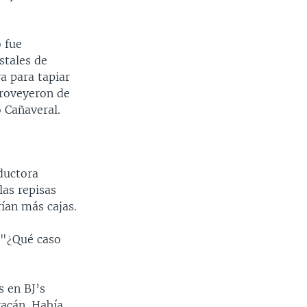
 fue
stales de
a para tapiar
proveyeron de
 Cañaveral.
aductora
las repisas
rían más cajas.
 "¿Qué caso
s en BJ’s
racán. Había