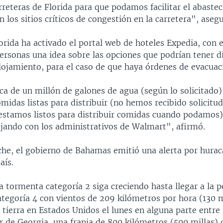
rreteras de Florida para que podamos facilitar el abaste
 los sitios críticos de congestión en la carretera", aseg
rida ha activado el portal web de hoteles Expedia, con e
personas una idea sobre las opciones que podrían tener d
lojamiento, para el caso de que haya órdenes de evacuac
a de un millón de galones de agua (según lo solicitado),
midas listas para distribuir (no hemos recibido solicitud
estamos listos para distribuir comidas cuando podamos
jando con los administrativos de Walmart", afirmó.
che, el gobierno de Bahamas emitió una alerta por hurac
aís.
a tormenta categoría 2 siga creciendo hasta llegar a la 
ategoría 4 con vientos de 209 kilómetros por hora (130 m
 tierra en Estados Unidos el lunes en alguna parte entre
ur de Georgia, una franja de 800 kilómetros (500 millas) q