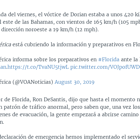
da del viernes, el vórtice de Dorian estaba a unos 420 k
al este de las Bahamas, con vientos de 165 km/h (105 mph
 dirección noroeste a 19 km/h (12 mph).
érica
está cubriendo la información y preparativos en Flo
rica informa sobre los preparativos en
#Florida
ante la 
ian
.
https://t.co/TvaNU5tjwL
pic.twitter.com/VOJpofUW
rica (@VOANoticias)
August 30, 2019
r de Florida, Ron DeSantis, dijo que hasta el momento n
un patrón de tráfico anormal, pero saben que, una vez lo
denes de evacuación, la gente empezará a abrirse camino 
n.
declaración de emergencia hemos implementado el servic