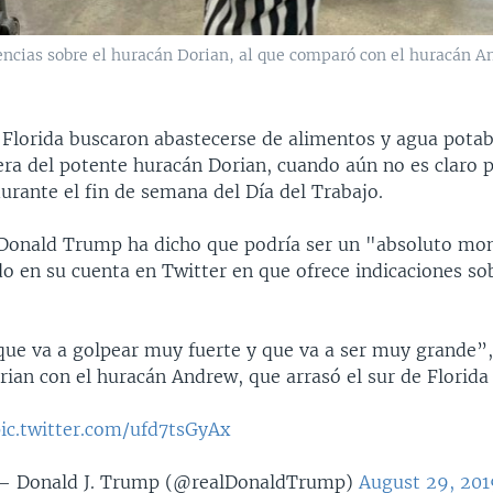
cias sobre el huracán Dorian, al que comparó con el huracán An
 Florida buscaron abastecerse de alimentos y agua pota
pera del potente huracán Dorian, cuando aún no es claro 
durante el fin de semana del Día del Trabajo.
 Donald Trump ha dicho que podría ser un "absoluto mo
o en su cuenta en Twitter en que ofrece indicaciones so
que va a golpear muy fuerte y que va a ser muy grande”,
ian con el huracán Andrew, que arrasó el sur de Florida
ic.twitter.com/ufd7tsGyAx
— Donald J. Trump (@realDonaldTrump)
August 29, 201