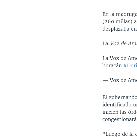
En la madruga
(260 millas) 
desplazaba en
La
Voz de Am
La Voz de Amé
huracán
#Dor
— Voz de Amé
El gobernando
identificado 
inicien las ór
congestionará
"Luego de la 