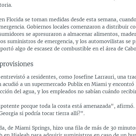
toria.
en Florida se toman medidas desde esta semana, cuando
emergencia. Gobiernos locales comenzaron a distribuir co
nsumidores se apresuraron a almacenar alimentos, mader
ros suministros de emergencia, y los automovilistas se 
eportó algo de escasez de combustible en el área de Cabo
provisiones
P
entrevistó a residentes, como Josefine Larrauri, una tr
en acudió a un supermercado Publix en Miami y encontró 
ección del agua, y los empleados no sabían cuándo recibi
potente porque toda la costa está amenazada", afirmó.
Georgia si podría tocar tierra allí?".
da, de Miami Springs, hizo una fila de más de 30 minuto
b en Hialeah para adquirir suministros en caso de un hu