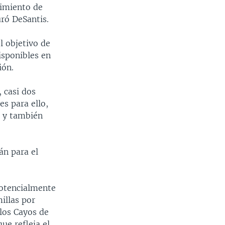
cimiento de
uró DeSantis.
l objetivo de
isponibles en
ión.
 casi dos
es para ello,
) y también
án para el
potencialmente
illas por
 los Cayos de
ue refleja el