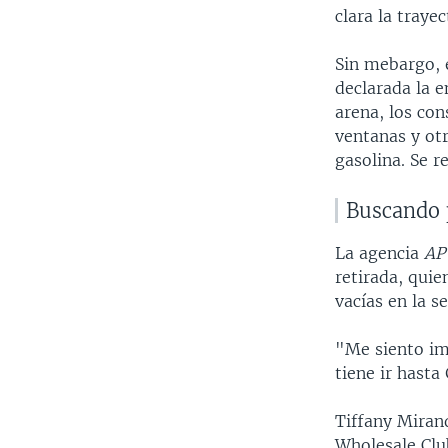
clara la trayec
Sin mebargo, 
declarada la 
arena, los co
ventanas y ot
gasolina. Se r
Buscando 
La agencia
A
retirada, qui
vacías en la s
"Me siento im
tiene ir hasta 
Tiffany Miran
Wholesale Clu