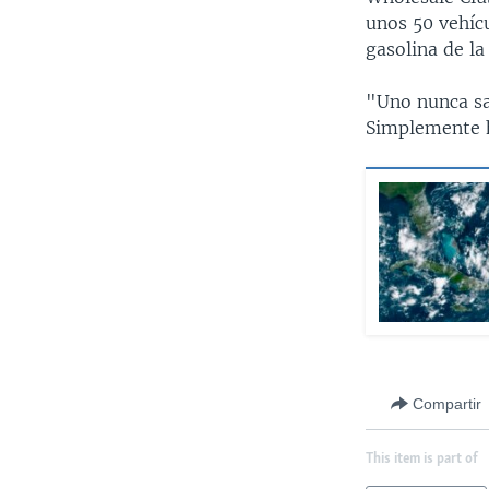
unos 50 vehíc
gasolina de la
"Uno nunca sa
Simplemente h
Compartir
This item is part of