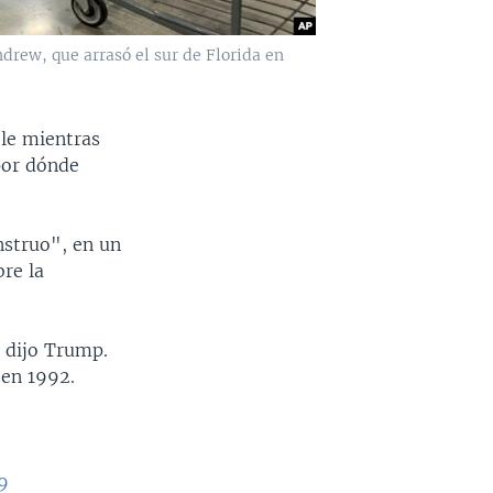
drew, que arrasó el sur de Florida en
ble mientras
por dónde
nstruo", en un
bre la
 dijo Trump.
 en 1992.
9