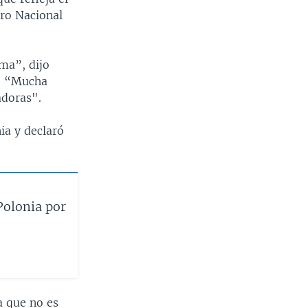
tro Nacional
ma”, dijo
i. “Mucha
adoras".
ia y declaró
Polonia por
a que no es