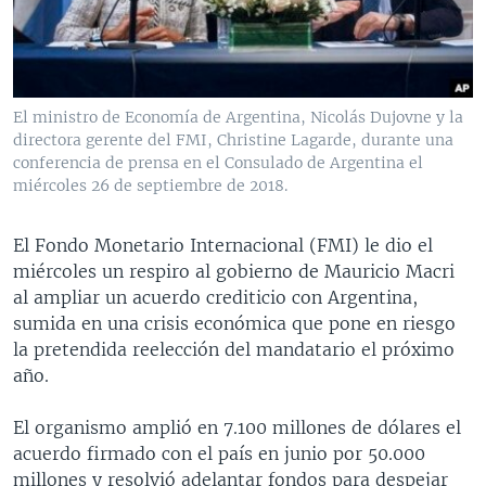
MULTIMEDIA
VENEZUELA
NICARAGUA
ECONOMÍA
PROGRAMAS TV
BRASIL
ENTRETENIMIENTO Y CULTURA
VIDEOS
RADIO
TECNOLOGÍA
FOTOGRAFÍA
EL MUNDO AL DÍA
El ministro de Economía de Argentina, Nicolás Dujovne y la
DIRECT
DEPORTES
AUDIOS
FORO INTERAMERICANO
AVANCE INFORMATIVO
directora gerente del FMI, Christine Lagarde, durante una
conferencia de prensa en el Consulado de Argentina el
DOCUMENTALES DE LA VOA
CIENCIA Y SALUD
VISIÓN 360
AUDIONOTICIAS
miércoles 26 de septiembre de 2018.
LAS CLAVES
BUENOS DÍAS AMÉRICA
Learning English
El Fondo Monetario Internacional (FMI) le dio el
PANORAMA
ESTADOS UNIDOS AL DÍA
miércoles un respiro al gobierno de Mauricio Macri
SÍGANOS
EL MUNDO AL DÍA [RADIO]
al ampliar un acuerdo crediticio con Argentina,
sumida en una crisis económica que pone en riesgo
FORO [RADIO]
la pretendida reelección del mandatario el próximo
DEPORTIVO INTERNACIONAL
año.
Idiomas
NOTA ECONÓMICA
El organismo amplió en 7.100 millones de dólares el
ENTRETENIMIENTO
acuerdo firmado con el país en junio por 50.000
millones y resolvió adelantar fondos para despejar