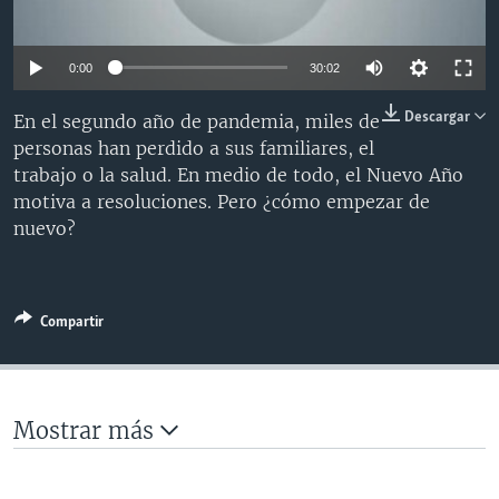
MULTIMEDIA
VENEZUELA
NICARAGUA
ECONOMÍA
PROGRAMAS TV
BRASIL
ENTRETENIMIENTO Y CULTURA
VIDEOS
0:00
30:02
RADIO
TECNOLOGÍA
FOTOGRAFÍA
EL MUNDO AL DÍA
Descargar
En el segundo año de pandemia, miles de
DIRECT
DEPORTES
AUDIOS
FORO INTERAMERICANO
AVANCE INFORMATIVO
personas han perdido a sus familiares, el
trabajo o la salud. En medio de todo, el Nuevo Año
DOCUMENTALES DE LA VOA
CIENCIA Y SALUD
VISIÓN 360
AUDIONOTICIAS
motiva a resoluciones. Pero ¿cómo empezar de
LAS CLAVES
BUENOS DÍAS AMÉRICA
nuevo?
Learning English
PANORAMA
ESTADOS UNIDOS AL DÍA
SÍGANOS
EL MUNDO AL DÍA [RADIO]
Compartir
FORO [RADIO]
DEPORTIVO INTERNACIONAL
Idiomas
NOTA ECONÓMICA
Mostrar más
ENTRETENIMIENTO