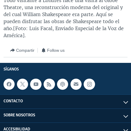
Todo visitante a Londres hace una visita al Globe
MULTIMEDIA
VENEZUELA
NICARAGUA
ECONOMÍA
Theatre, una reconstrucción moderna del original y
del cual William Shakespeare era parte. Aquí se
PROGRAMAS TV
BRASIL
ENTRETENIMIENTO Y CULTURA
VIDEOS
pueden disfrutar las obras de Shakespeare todo el
RADIO
TECNOLOGÍA
FOTOGRAFÍA
EL MUNDO AL DÍA
año.[Foto: Luis Facal, Enviado Especial de la Voz de
América].
DIRECT
DEPORTES
AUDIOS
FORO INTERAMERICANO
AVANCE INFORMATIVO
DOCUMENTALES DE LA VOA
CIENCIA Y SALUD
VISIÓN 360
AUDIONOTICIAS
Compartir
Follow us
LAS CLAVES
BUENOS DÍAS AMÉRICA
Learning English
PANORAMA
ESTADOS UNIDOS AL DÍA
SÍGANOS
SÍGANOS
EL MUNDO AL DÍA [RADIO]
FORO [RADIO]
DEPORTIVO INTERNACIONAL
CONTACTO
Idiomas
NOTA ECONÓMICA
SOBRE NOSOTROS
ENTRETENIMIENTO
ACCESIBILIDAD