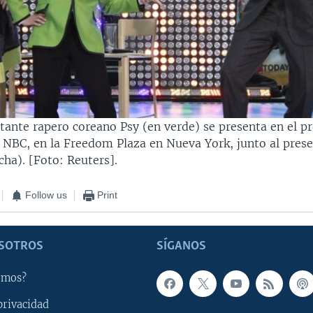
ntante rapero coreano Psy (en verde) se presenta en el 
 NBC, en la Freedom Plaza en Nueva York, junto al pres
ha). [Foto: Reuters].
Follow us
Print
SOTROS
SÍGANOS
omos?
privacidad