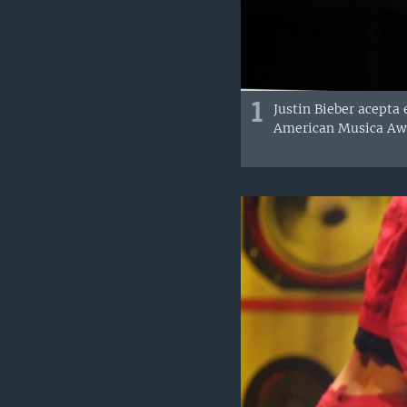
1
Justin Bieber acepta 
American Musica Awa