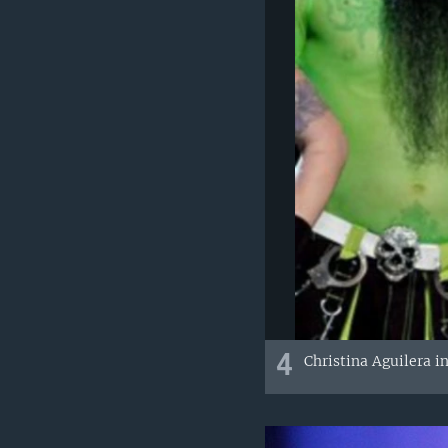
4
Christina Aguilera 